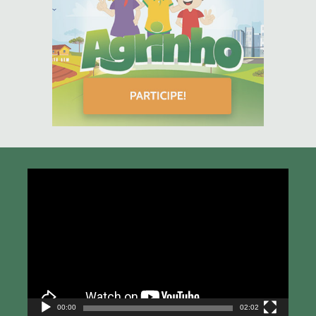
Tocador
de
vídeo
00:00
02:02