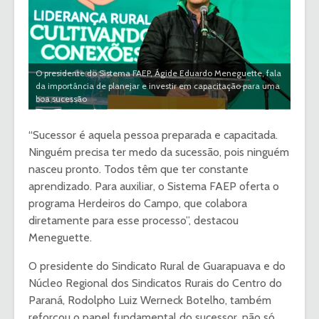
O presidente do Sistema FAEP, Ágide Eduardo Meneguette, fala
da importância de planejar e investir em capacitação para uma
boa sucessão
“Sucessor é aquela pessoa preparada e capacitada.
Ninguém precisa ter medo da sucessão, pois ninguém
nasceu pronto. Todos têm que ter constante
aprendizado. Para auxiliar, o Sistema FAEP oferta o
programa Herdeiros do Campo, que colabora
diretamente para esse processo”, destacou
Meneguette.
O presidente do Sindicato Rural de Guarapuava e do
Núcleo Regional dos Sindicatos Rurais do Centro do
Paraná, Rodolpho Luiz Werneck Botelho, também
reforçou o papel fundamental do sucessor, não só