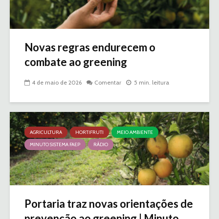
Novas regras endurecem o
combate ao greening
4 de maio de 2026
Comentar
5 min. leitura
AGRICULTURA
HORTIFRUTI
MEIO AMBIENTE
MINUTO SISTEMA FAEP
RÁDIO
Portaria traz novas orientações de
prevenção ao greening | Minuto...