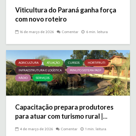
Viticultura do Paraná ganha força
com novo roteiro
16 de março de 2026
Comentar
6 min. leitura
AGRICULTURA
ATUAÇÃO
CURSOS
HORTIFRUTI
INFRAESTRUTURA E LOGÍSTICA
MINUTO SISTEMA FAEP
RÁDIO
SERVIÇOS
Capacitação prepara produtores
para atuar com turismo rural |...
4 de março de 2026
Comentar
1 min. leitura