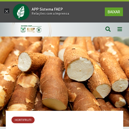
×
APP Sistema FAEP
BAIXAR
Relações com a Imprensa
HORTIFRUTI