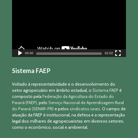
de
vídeo
00:00
02:02
Sistema FAEP
Voltado à representatividade e o desenvolvimento do
setor agropecuário em âmbito estadual, o
Sistema FAEP
é
composto pela
Federação da Agricultura do Estado do
Paraná (FAEP)
, pelo
Serviço Nacional de Aprendizagem Rural
do Paraná (SENAR-PR)
e pelos
sindicatos rurais
. O campo de
atuação da FAEP é institucional, na defesa e a representação
legal dos milhares de agropecuaristas em diversos setores,
como o econômico, social e ambiental.