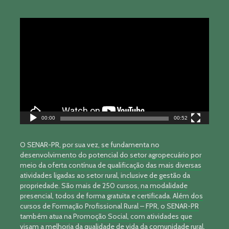
Tocador
de
vídeo
00:00
00:52
O SENAR-PR, por sua vez, se fundamenta no
desenvolvimento do potencial do setor agropecuário por
meio da oferta contínua de qualificação das mais diversas
atividades ligadas ao setor rural, inclusive de gestão da
propriedade. São mais de 250 cursos, na modalidade
presencial, todos de forma gratuita e certificada. Além dos
cursos de Formação Profissional Rural – FPR, o SENAR-PR
também atua na Promoção Social, com atividades que
visam a melhoria da qualidade de vida da comunidade rural.