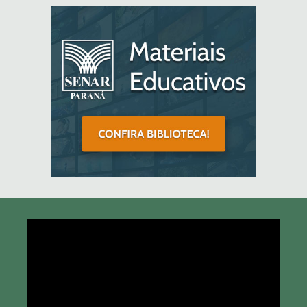
Tocador
de
vídeo