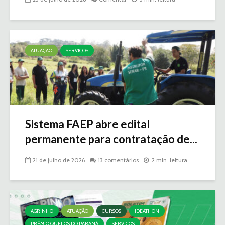
ATUAÇÃO
SERVIÇOS
Sistema FAEP abre edital
permanente para contratação de...
21 de julho de 2026
13 comentários
2 min. leitura
AGRINHO
ATUAÇÃO
CURSOS
IDEATHON
PRÊMIO QUEIJOS DO PARANÁ
SERVIÇOS