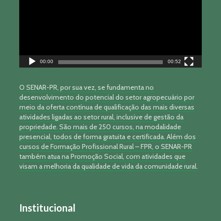
00:00
00:52
O SENAR-PR, por sua vez, se fundamenta no
desenvolvimento do potencial do setor agropecuário por
meio da oferta contínua de qualificação das mais diversas
atividades ligadas ao setor rural, inclusive de gestão da
propriedade. São mais de 250 cursos, na modalidade
presencial, todos de forma gratuita e certificada. Além dos
cursos de Formação Profissional Rural – FPR, o SENAR-PR
também atua na Promoção Social, com atividades que
visam a melhoria da qualidade de vida da comunidade rural.
Institucional