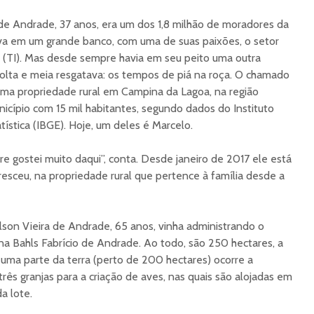
 de Andrade, 37 anos, era um dos 1,8 milhão de moradores da
ava em um grande banco, com uma de suas paixões, o setor
 (TI). Mas desde sempre havia em seu peito uma outra
olta e meia resgatava: os tempos de piá na roça. O chamado
ma propriedade rural em Campina da Lagoa, na região
cípio com 15 mil habitantes, segundo dados do Instituto
atística (IBGE). Hoje, um deles é Marcelo.
 gostei muito daqui”, conta. Desde janeiro de 2017 ele está
resceu, na propriedade rural que pertence à família desde a
elson Vieira de Andrade, 65 anos, vinha administrando o
a Bahls Fabrício de Andrade. Ao todo, são 250 hectares, a
 uma parte da terra (perto de 200 hectares) ocorre a
rês granjas para a criação de aves, nas quais são alojadas em
a lote.