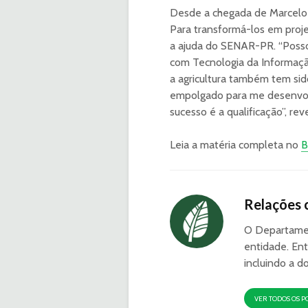
Desde a chegada de Marcelo à
Para transformá-los em proje
a ajuda do SENAR-PR. “Posso 
com Tecnologia da Informaçã
a agricultura também tem sid
empolgado para me desenvolv
sucesso é a qualificação”, reve
Leia a matéria completa no
B
Relações 
O Departamen
entidade. Ent
incluindo a d
VER TODOS OS P