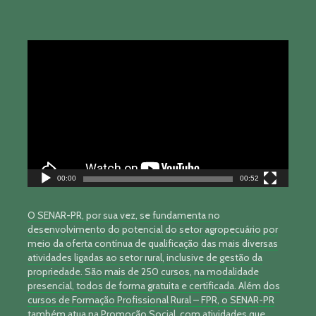
Tocador
de
vídeo
00:00
00:52
O SENAR-PR, por sua vez, se fundamenta no
desenvolvimento do potencial do setor agropecuário por
meio da oferta contínua de qualificação das mais diversas
atividades ligadas ao setor rural, inclusive de gestão da
propriedade. São mais de 250 cursos, na modalidade
presencial, todos de forma gratuita e certificada. Além dos
cursos de Formação Profissional Rural – FPR, o SENAR-PR
também atua na Promoção Social, com atividades que