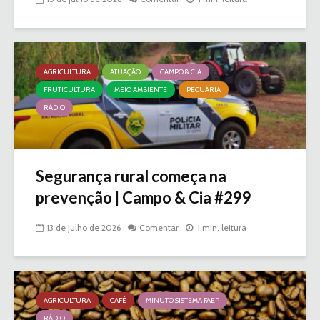
AGRICULTURA
ATUAÇÃO
CAMPO & CIA
FRUTICULTURA
MEIO AMBIENTE
PECUÁRIA
RÁDIO
Segurança rural começa na
prevenção | Campo & Cia #299
13 de julho de 2026
Comentar
1 min. leitura
AGRICULTURA
CAFÉ
MINUTO SISTEMA FAEP
RÁDIO