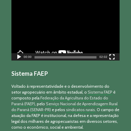
Tocador
de
vídeo
00:00
02:02
Sistema FAEP
Voltado à representatividade e o desenvolvimento do
setor agropecuário em âmbito estadual, o
Sistema FAEP
é
composto pela
Federação da Agricultura do Estado do
Paraná (FAEP)
, pelo
Serviço Nacional de Aprendizagem Rural
do Paraná (SENAR-PR)
e pelos
sindicatos rurais
. O campo de
atuação da FAEP é institucional, na defesa e a representação
legal dos milhares de agropecuaristas em diversos setores,
como o econômico, social e ambiental.