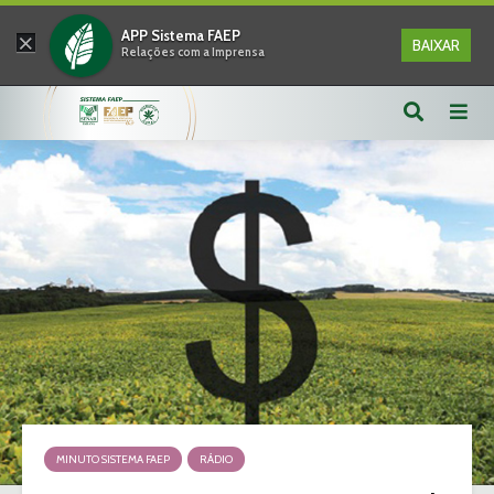
×
APP Sistema FAEP
BAIXAR
Relações com a Imprensa
MINUTO SISTEMA FAEP
RÁDIO