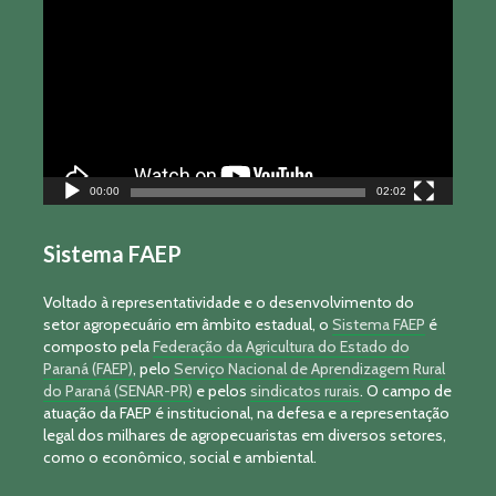
de
vídeo
00:00
02:02
Sistema FAEP
Voltado à representatividade e o desenvolvimento do
setor agropecuário em âmbito estadual, o
Sistema FAEP
é
composto pela
Federação da Agricultura do Estado do
Paraná (FAEP)
, pelo
Serviço Nacional de Aprendizagem Rural
do Paraná (SENAR-PR)
e pelos
sindicatos rurais
. O campo de
atuação da FAEP é institucional, na defesa e a representação
legal dos milhares de agropecuaristas em diversos setores,
como o econômico, social e ambiental.