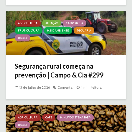
AGRICULTURA
ATUAÇÃO
CAMPO & CIA
FRUTICULTURA
MEIO AMBIENTE
PECUÁRIA
RÁDIO
Segurança rural começa na
prevenção | Campo & Cia #299
13 de julho de 2026
Comentar
1 min. leitura
AGRICULTURA
CAFÉ
MINUTO SISTEMA FAEP
RÁDIO