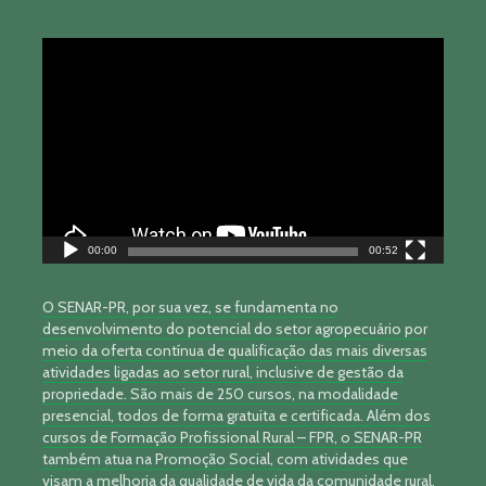
Tocador
de
vídeo
00:00
00:52
O SENAR-PR, por sua vez, se fundamenta no
desenvolvimento do potencial do setor agropecuário por
meio da oferta contínua de qualificação das mais diversas
atividades ligadas ao setor rural, inclusive de gestão da
propriedade. São mais de 250 cursos, na modalidade
presencial, todos de forma gratuita e certificada. Além dos
cursos de Formação Profissional Rural – FPR, o SENAR-PR
também atua na Promoção Social, com atividades que
visam a melhoria da qualidade de vida da comunidade rural.