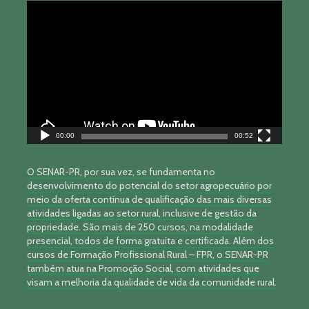
Tocador
de
vídeo
00:00
00:52
O SENAR-PR, por sua vez, se fundamenta no
desenvolvimento do potencial do setor agropecuário por
meio da oferta contínua de qualificação das mais diversas
atividades ligadas ao setor rural, inclusive de gestão da
propriedade. São mais de 250 cursos, na modalidade
presencial, todos de forma gratuita e certificada. Além dos
cursos de Formação Profissional Rural – FPR, o SENAR-PR
também atua na Promoção Social, com atividades que
visam a melhoria da qualidade de vida da comunidade rural.