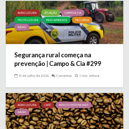
AGRICULTURA
ATUAÇÃO
CAMPO & CIA
FRUTICULTURA
MEIO AMBIENTE
PECUÁRIA
RÁDIO
Segurança rural começa na
prevenção | Campo & Cia #299
13 de julho de 2026
Comentar
1 min. leitura
AGRICULTURA
CAFÉ
MINUTO SISTEMA FAEP
RÁDIO