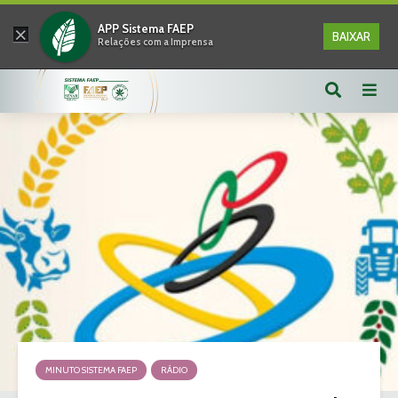
×
APP Sistema FAEP
BAIXAR
Relações com a Imprensa
MINUTO SISTEMA FAEP
RÁDIO