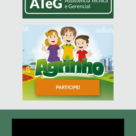
Tocador
de
vídeo