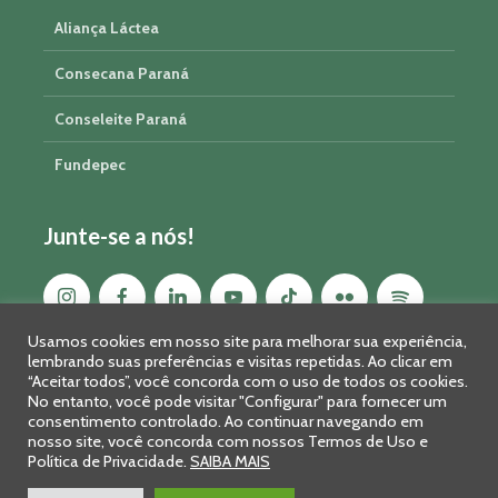
Aliança Láctea
Consecana Paraná
Conseleite Paraná
Fundepec
Junte-se a nós!
Usamos cookies em nosso site para melhorar sua experiência,
lembrando suas preferências e visitas repetidas. Ao clicar em
“Aceitar todos”, você concorda com o uso de todos os cookies.
No entanto, você pode visitar "Configurar" para fornecer um
consentimento controlado. Ao continuar navegando em
nosso site, você concorda com nossos Termos de Uso e
Política de Privacidade.
SAIBA MAIS
Sistema FAEP/SENAR-PR © 2026 · R. Marechal Deodoro, 450, 14º
andar - Curitiba - PR - CEP: 80010-010 - Fone: 41 2169-7988/2106-