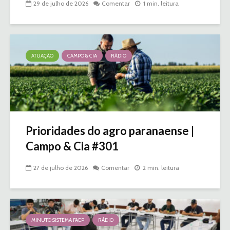
29 de julho de 2026
Comentar
1 min. leitura
ATUAÇÃO
CAMPO & CIA
RÁDIO
Prioridades do agro paranaense |
Campo & Cia #301
27 de julho de 2026
Comentar
2 min. leitura
MINUTO SISTEMA FAEP
RÁDIO