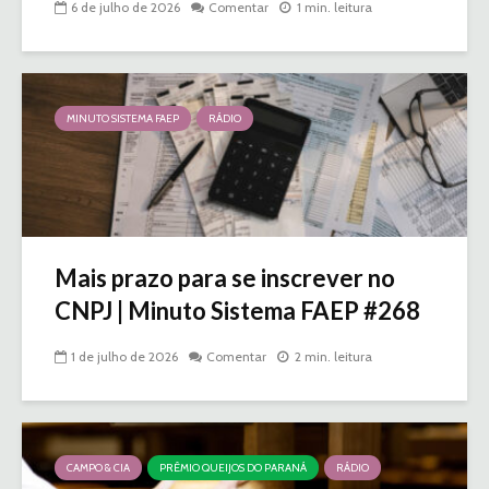
6 de julho de 2026
Comentar
1 min. leitura
MINUTO SISTEMA FAEP
RÁDIO
Mais prazo para se inscrever no
CNPJ | Minuto Sistema FAEP #268
1 de julho de 2026
Comentar
2 min. leitura
CAMPO & CIA
PRÊMIO QUEIJOS DO PARANÁ
RÁDIO