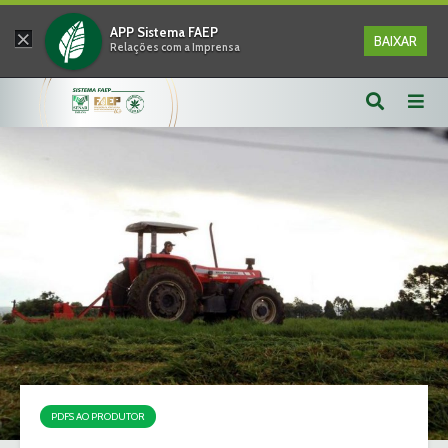
×
APP Sistema FAEP
BAIXAR
Relações com a Imprensa
PDFS AO PRODUTOR