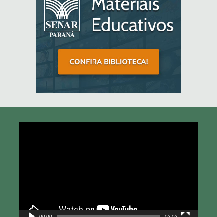
Tocador
de
vídeo
00:00
02:02