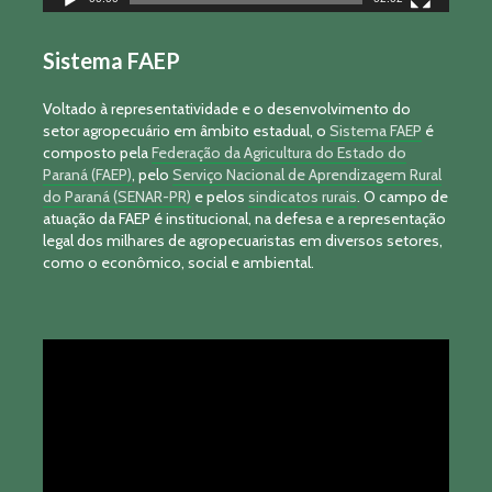
Sistema FAEP
Voltado à representatividade e o desenvolvimento do
setor agropecuário em âmbito estadual, o
Sistema FAEP
é
composto pela
Federação da Agricultura do Estado do
Paraná (FAEP)
, pelo
Serviço Nacional de Aprendizagem Rural
do Paraná (SENAR-PR)
e pelos
sindicatos rurais
. O campo de
atuação da FAEP é institucional, na defesa e a representação
legal dos milhares de agropecuaristas em diversos setores,
como o econômico, social e ambiental.
Tocador
de
vídeo