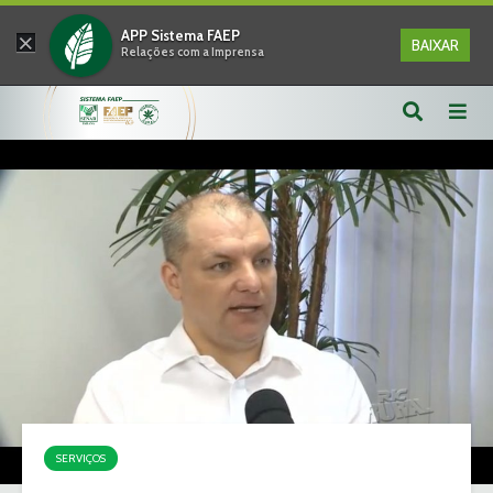
×
APP Sistema FAEP
BAIXAR
Relações com a Imprensa
SERVIÇOS