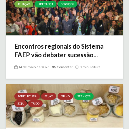
ATUAÇÃO
LIDERANÇA
SERVIÇOS
Encontros regionais do Sistema
FAEP vão debater sucessão...
14 de maio de 2026
Comentar
3 min. leitura
AGRICULTURA
FEIJÃO
MILHO
SERVIÇOS
SOJA
TRIGO