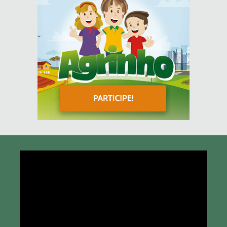
Tocador
de
vídeo