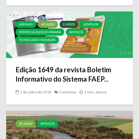
AGRINHO
ATUAÇÃO
CURSOS
IDEATHON
PRÊMIO QUEIJOS DO PARANÁ
SERVIÇOS
TECNOLOGIA E INOVAÇÃO
Edição 1649 da revista Boletim
Informativo do Sistema FAEP...
2 de julho de 2026
Comentar
2 min. leitura
ATUAÇÃO
SERVIÇOS