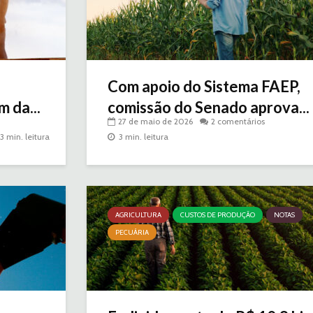
Com apoio do Sistema FAEP,
 da...
comissão do Senado aprova...
27 de maio de 2026
2 comentários
3 min. leitura
3 min. leitura
AGRICULTURA
CUSTOS DE PRODUÇÃO
NOTAS
PECUÁRIA