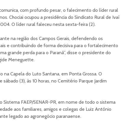
unica, com profundo pesar, o falecimento do líder rural
anos. Chociai ocupou a presidência do Sindicato Rural de Ivaí
004. O líder rural faleceu nesta sexta-feira (2).
tuante na região dos Campos Gerais, defendendo os
ais e contribuindo de forma decisiva para o fortalecimento
 uma grande perda para o Paraná”, disse o presidente do
ide Meneguette.
ado na Capela do Luto Santana, em Ponta Grossa. O
sábado (3), às 10 horas, no Cemitério Parque Jardim
s do Sistema FAEP/SENAR-PR, em nome de todo o sistema
ariedade aos familiares, amigos e colegas de Luiz Antônio
tante legado ao agronegócio paranaense.