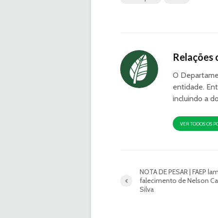
Relações 
O Departamen
entidade. Ent
incluindo a d
VER TODOS OS P
NOTA DE PESAR | FAEP la
falecimento de Nelson C
Silva