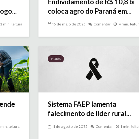
Endividamento de R$ 10,8 bi
ogo...
coloca agro do Paraná em...
2 min. leitura
15 de maio de 2026
Comentar
4 min. leitu
NOTAS
tende
Sistema FAEP lamenta
falecimento de líder rural...
 min. leitura
11 de agosto de 2025
Comentar
1 min. leit