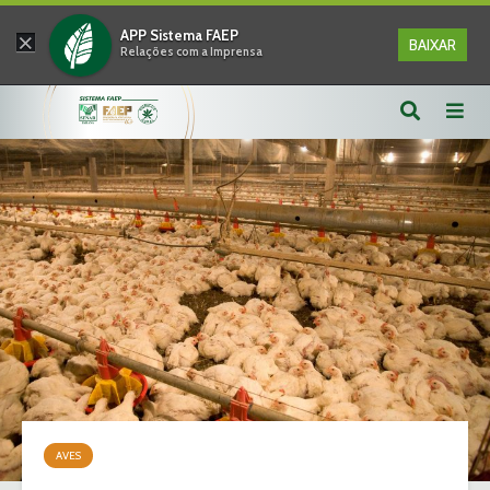
×
APP Sistema FAEP
BAIXAR
Relações com a Imprensa
AVES