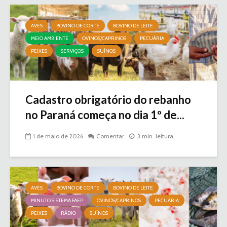
AVES
BOVINO DE CORTE
BOVINO DE LEITE
MEIO AMBIENTE
OVINOS/CAPRINOS
PECUÁRIA
PEIXES
SERVIÇOS
SUÍNOS
Cadastro obrigatório do rebanho
no Paraná começa no dia 1º de...
1 de maio de 2026
Comentar
3 min. leitura
AVES
BOVINO DE CORTE
BOVINO DE LEITE
MINUTO SISTEMA FAEP
OVINOS/CAPRINOS
PECUÁRIA
PEIXES
RÁDIO
SUÍNOS