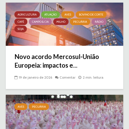
AGRICULTURA
ATUAÇÃO
AVES
BOVINO DE CORTE
CAFÉ
CAMPO & CIA
MILHO
PECUÁRIA
RÁDIO
SOJA
Novo acordo Mercosul-União
Europeia: impactos e...
19 de janeiro de 2026
Comentar
2 min. leitura
AVES
PECUÁRIA