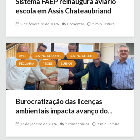
Sistema FAEP reinaugura aviário
escola em Assis Chateaubriand
9 de fevereiro de 2026
Comentar
5 min. leitura
AVES
BOVINO DE CORTE
BOVINO DE LEITE
PECUÁRIA
PEIXES
SUÍNOS
Burocratização das licenças
ambientais impacta avanço do...
27 de janeiro de 2026
2 comentários
2 min. leitura