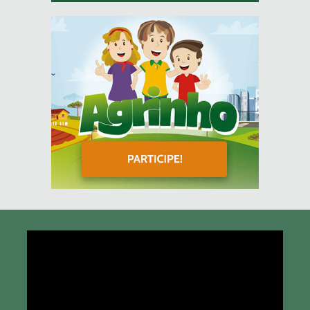
Tocador
de
vídeo