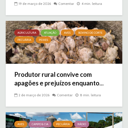
19 de março de 2026
Comentar
4 min. leitura
AGRICULTURA
ATUAÇÃO
AVES
BOVINO DE CORTE
PECUÁRIA
PEIXES
Produtor rural convive com
apagões e prejuízos enquanto...
2 de março de 2026
Comentar
8 min. leitura
AVES
CAMPO & CIA
PECUÁRIA
RÁDIO