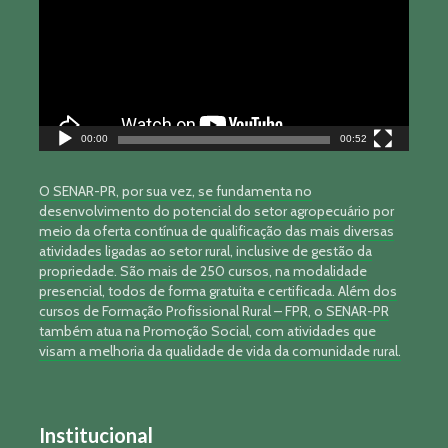
00:00
00:52
O SENAR-PR, por sua vez, se fundamenta no
desenvolvimento do potencial do setor agropecuário por
meio da oferta contínua de qualificação das mais diversas
atividades ligadas ao setor rural, inclusive de gestão da
propriedade. São mais de 250 cursos, na modalidade
presencial, todos de forma gratuita e certificada. Além dos
cursos de Formação Profissional Rural – FPR, o SENAR-PR
também atua na Promoção Social, com atividades que
visam a melhoria da qualidade de vida da comunidade rural.
Institucional