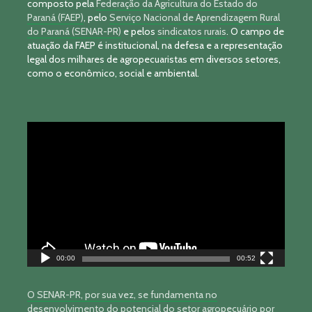
composto pela
Federação da Agricultura do Estado do
Paraná (FAEP)
, pelo
Serviço Nacional de Aprendizagem Rural
do Paraná (SENAR-PR)
e pelos
sindicatos rurais
. O campo de
atuação da FAEP é institucional, na defesa e a representação
legal dos milhares de agropecuaristas em diversos setores,
como o econômico, social e ambiental.
Tocador
de
vídeo
00:00
00:52
O SENAR-PR, por sua vez, se fundamenta no
desenvolvimento do potencial do setor agropecuário por