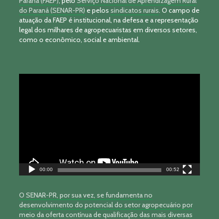
Paraná (FAEP)
, pelo
Serviço Nacional de Aprendizagem Rural
do Paraná (SENAR-PR)
e pelos
sindicatos rurais
. O campo de
atuação da FAEP é institucional, na defesa e a representação
legal dos milhares de agropecuaristas em diversos setores,
como o econômico, social e ambiental.
Tocador
de
vídeo
00:00
00:52
O SENAR-PR, por sua vez, se fundamenta no
desenvolvimento do potencial do setor agropecuário por
meio da oferta contínua de qualificação das mais diversas