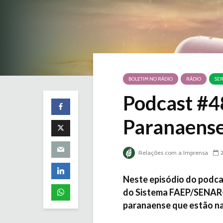
BOLETIM NO RÁDIO
RÁDIO
SER
Podcast #4
Paranaense
Relações com a Imprensa
Neste episódio do podc
do Sistema FAEP/SENAR-PR
paranaense que estão na