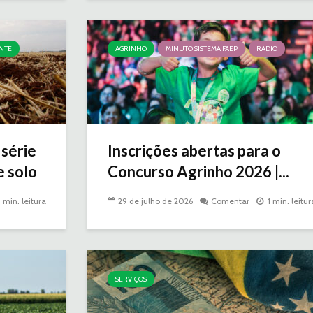
NTE
AGRINHO
MINUTO SISTEMA FAEP
RÁDIO
série
Inscrições abertas para o
e solo
Concurso Agrinho 2026 |...
3 min. leitura
29 de julho de 2026
Comentar
1 min. leitur
SERVIÇOS