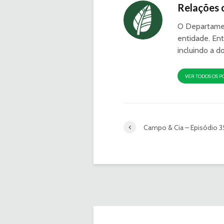
Relações 
O Departamen
entidade. Ent
incluindo a d
VER TODOS OS P
Campo & Cia – Episódio 3