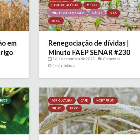
CANA-DE-AÇÚCAR
MILHO
MINUTO SISTEMA FAEP
RÁDIO
SOJA
TRIGO
lão em
Renegociação de dívidas |
trigo
Minuto FAEP SENAR #230
30 de setembro de 2025
Comentar
1 min. leitura
RSOS
AGRICULTURA
CAFÉ
HORTIFRUTI
MILHO
TRIGO