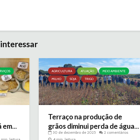
interessar
RVIÇOS
AGRICULTURA
ATUAÇÃO
MEIO AMBIENTE
MILHO
SOJA
TRIGO
Terraço na produção de
 em...
grãos diminui perda de água...
30 de dezembro de 2025
2 comentários
 min. leitura
4 min. leitura