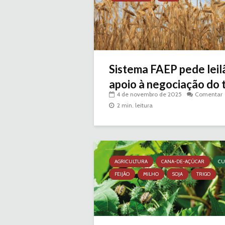
Sistema FAEP pede lei
apoio à negociação do 
4 de novembro de 2025
Comentar
2 min. leitura
AGRICULTURA
CANA-DE-AÇÚCAR
CU
FEIJÃO
MILHO
SOJA
TRIGO