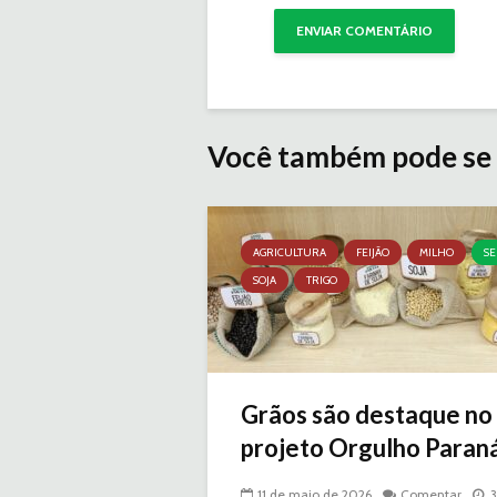
Você também pode se 
AGRICULTURA
FEIJÃO
MILHO
SE
SOJA
TRIGO
Grãos são destaque no
projeto Orgulho Paraná
11 de maio de 2026
Comentar
3