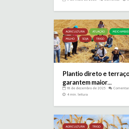
AGRICULTURA
ATUAÇÃO
MEIO AMBIE
MILHO
SOJA
TRIGO
Plantio direto e terraç
garantem maior...
18 de dezembro de 2025
Comentar
4 min. leitura
AGRICULTURA
TRIGO