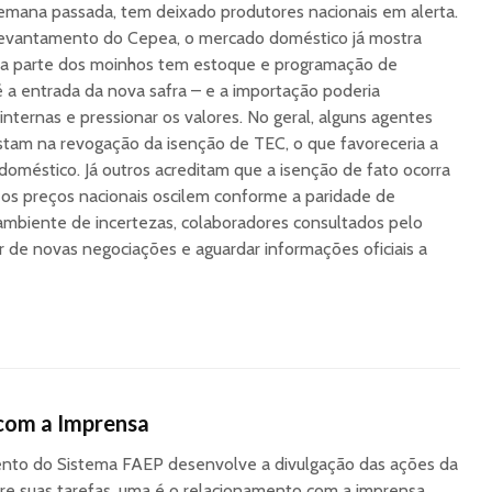
emana passada, tem deixado produtores nacionais em alerta.
levantamento do Cepea, o mercado doméstico já mostra
oa parte dos moinhos tem estoque e programação de
 a entrada da nova safra – e a importação poderia
nternas e pressionar os valores. No geral, alguns agentes
tam na revogação da isenção de TEC, o que favoreceria a
oméstico. Já outros acreditam que a isenção de fato ocorra
 os preços nacionais oscilem conforme a paridade de
ambiente de incertezas, colaboradores consultados pelo
 de novas negociações e aguardar informações oficiais a
com a Imprensa
to do Sistema FAEP desenvolve a divulgação das ações da
re suas tarefas, uma é o relacionamento com a imprensa,