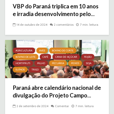
VBP do Paraná triplica em 10 anos
e irradia desenvolvimento pelo...
14 de outubro de 2024
2 comentários
7 min. leitura
AGRICULTURA
AVES
BOVINO DE CORTE
BOVINO DE LEITE
CAFÉ
CANA-DE-AÇÚCAR
FEIJÃO
HORTIFRUTI
MILHO
PECUÁRIA
PEIXES
SOJA
SUÍNOS
TRIGO
Paraná abre calendário nacional de
divulgação do Projeto Campo...
2 de setembro de 2024
Comentar
7 min. leitura