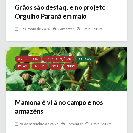
Grãos são destaque no projeto
Orgulho Paraná em maio
11 de maio de 2026
Comentar
3 min. leitura
AGRICULTURA
CANA-DE-AÇÚCAR
CURSOS
FEIJÃO
MILHO
SOJA
TRIGO
Mamona é vilã no campo e nos
armazéns
25 de setembro de 2025
Comentar
5 min. leitura