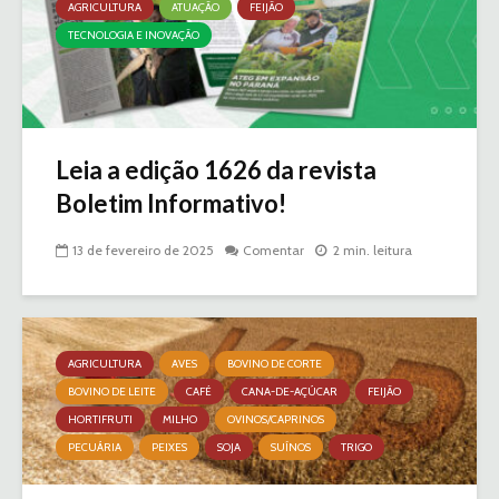
AGRICULTURA
ATUAÇÃO
FEIJÃO
TECNOLOGIA E INOVAÇÃO
Leia a edição 1626 da revista
Boletim Informativo!
13 de fevereiro de 2025
Comentar
2 min. leitura
AGRICULTURA
AVES
BOVINO DE CORTE
BOVINO DE LEITE
CAFÉ
CANA-DE-AÇÚCAR
FEIJÃO
HORTIFRUTI
MILHO
OVINOS/CAPRINOS
PECUÁRIA
PEIXES
SOJA
SUÍNOS
TRIGO