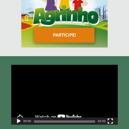
Tocador
de
vídeo
00:00
02:02