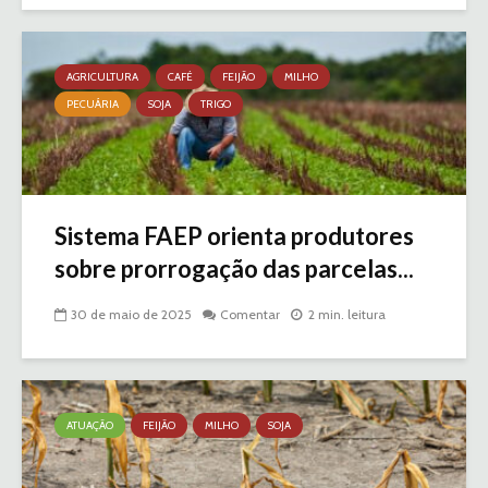
AGRICULTURA
CAFÉ
FEIJÃO
MILHO
PECUÁRIA
SOJA
TRIGO
Sistema FAEP orienta produtores
sobre prorrogação das parcelas...
30 de maio de 2025
Comentar
2 min. leitura
ATUAÇÃO
FEIJÃO
MILHO
SOJA