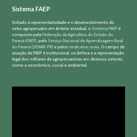
Sistema FAEP
Voltado à representatividade e o desenvolvimento do
setor agropecuário em âmbito estadual, o
Sistema FAEP
é
composto pela
Federação da Agricultura do Estado do
Paraná (FAEP)
, pelo
Serviço Nacional de Aprendizagem Rural
do Paraná (SENAR-PR)
e pelos
sindicatos rurais
. O campo de
atuação da FAEP é institucional, na defesa e a representação
legal dos milhares de agropecuaristas em diversos setores,
como o econômico, social e ambiental.
Tocador
de
vídeo