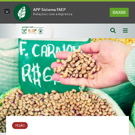
×
APP Sistema FAEP
BAIXAR
Relações com a Imprensa
FEIJÃO