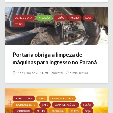
AGRICULTURA
ATUAÇÃO
FEIJÃO
MILHO
SOJA
TRIGO
Portaria obriga a limpeza de
máquinas para ingresso no Paraná
17 de julho de 2024
Comentar
5 min. leitura
AGRICULTURA
AVES
BOVINO DE CORTE
BOVINO DE LEITE
CAFÉ
CANA-DE-AÇÚCAR
FEIJÃO
HORTIFRUTI
MILHO
PECUÁRIA
PEIXES
SOJA