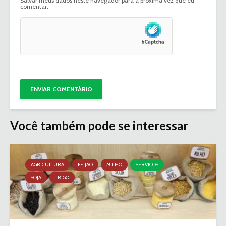
Salvar meus dados neste navegador para a próxima vez que eu
comentar.
Você também pode se interessar
AGRICULTURA
FEIJÃO
MILHO
SERVIÇOS
SOJA
TRIGO