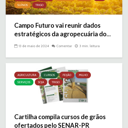
SUÍNOS
TRIGO
Campo Futuro vai reunir dados
estratégicos da agropecuária do...
13 de maio de 2024
Comentar
3 min. leitura
AGRICULTURA
CURSOS
FEIJÃO
MILHO
SERVIÇOS
SOJA
TRIGO
Cartilha compila cursos de grãos
ofertados pelo SENAR-PR