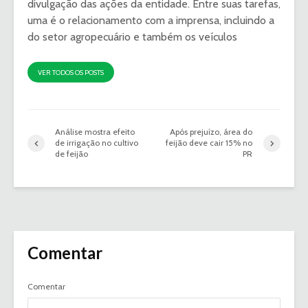
divulgação das ações da entidade. Entre suas tarefas,
uma é o relacionamento com a imprensa, incluindo a
do setor agropecuário e também os veículos
VER TODOS OS POSTS
Análise mostra efeito
Após prejuízo, área do
de irrigação no cultivo
feijão deve cair 15% no
de feijão
PR
Comentar
Comentar