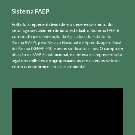
Sistema FAEP
Voltado à representatividade e o desenvolvimento do
setor agropecuário em âmbito estadual, o
Sistema FAEP
é
composto pela
Federação da Agricultura do Estado do
Paraná (FAEP)
, pelo
Serviço Nacional de Aprendizagem Rural
do Paraná (SENAR-PR)
e pelos
sindicatos rurais
. O campo de
atuação da FAEP é institucional, na defesa e a representação
legal dos milhares de agropecuaristas em diversos setores,
como o econômico, social e ambiental.
Tocador
de
vídeo