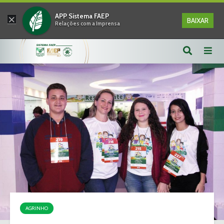
×
APP Sistema FAEP
BAIXAR
Relações com a Imprensa
AGRINHO