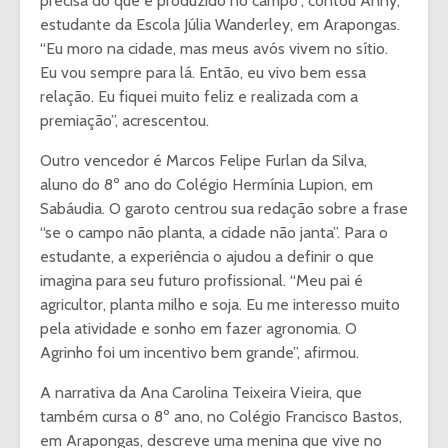
precisa do que é produzido no campo”, contou Anny,
estudante da Escola Júlia Wanderley, em Arapongas.
“Eu moro na cidade, mas meus avós vivem no sítio.
Eu vou sempre para lá. Então, eu vivo bem essa
relação. Eu fiquei muito feliz e realizada com a
premiação”, acrescentou.
Outro vencedor é Marcos Felipe Furlan da Silva,
aluno do 8º ano do Colégio Hermínia Lupion, em
Sabáudia. O garoto centrou sua redação sobre a frase
“se o campo não planta, a cidade não janta”. Para o
estudante, a experiência o ajudou a definir o que
imagina para seu futuro profissional. “Meu pai é
agricultor, planta milho e soja. Eu me interesso muito
pela atividade e sonho em fazer agronomia. O
Agrinho foi um incentivo bem grande”, afirmou.
A narrativa da Ana Carolina Teixeira Vieira, que
também cursa o 8º ano, no Colégio Francisco Bastos,
em Arapongas, descreve uma menina que vive no