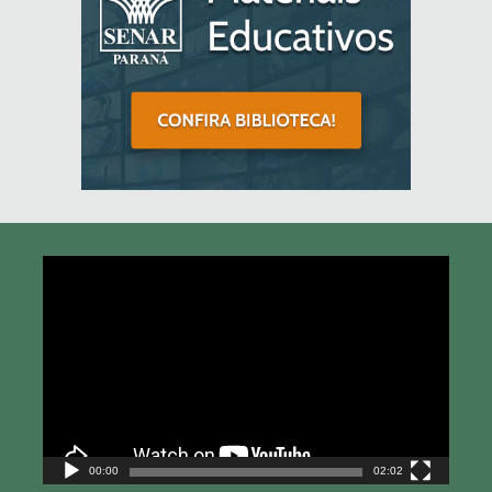
Tocador
de
vídeo
00:00
02:02