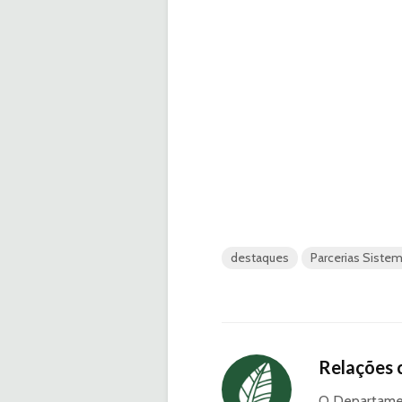
destaques
Parcerias Siste
Relações 
O Departamen