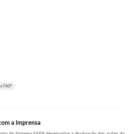
ma FAEP
com a Imprensa
to do Sistema FAEP desenvolve a divulgação das ações da