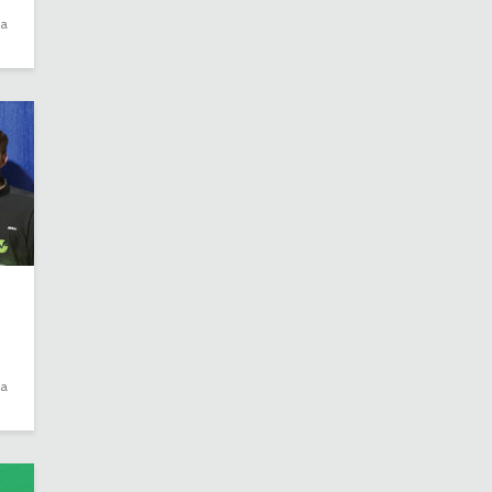
ra
ra