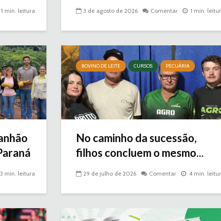
1 min. leitura
3 de agosto de 2026
Comentar
1 min. leitu
BOVINO DE LEITE
CURSOS
PECUÁRIA
ranhão
No caminho da sucessão,
 Paraná
filhos concluem o mesmo...
3 min. leitura
29 de julho de 2026
Comentar
4 min. leitu