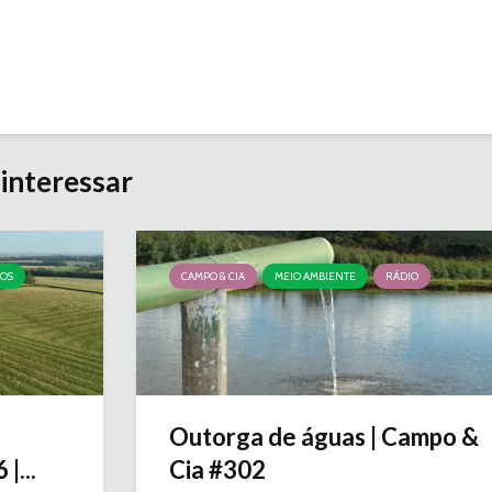
interessar
ÇOS
CAMPO & CIA
MEIO AMBIENTE
RÁDIO
Outorga de águas | Campo &
|...
Cia #302