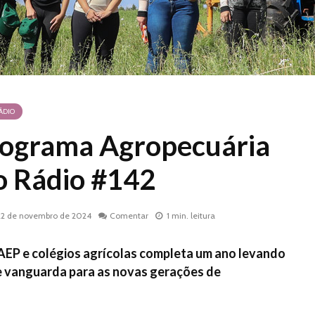
ÁDIO
rograma Agropecuária
no Rádio #142
22 de novembro de 2024
Comentar
1 min. leitura
FAEP e colégios agrícolas completa um ano levando
 vanguarda para as novas gerações de