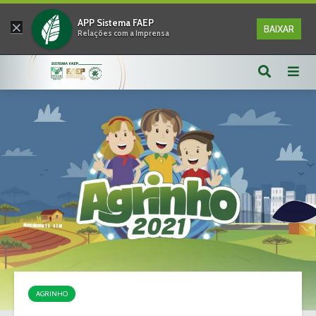
×
APP Sistema FAEP
BAIXAR
Relações com a Imprensa
AGRINHO