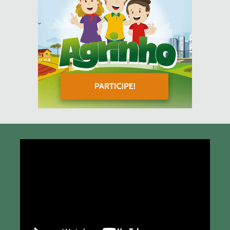
Tocador
de
vídeo