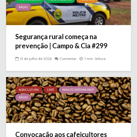
RÁDIO
Segurança rural começa na
prevenção | Campo & Cia #299
13 de julho de 2026
Comentar
1 min. leitura
AGRICULTURA
CAFÉ
MINUTO SISTEMA FAEP
RÁDIO
Convocação aos cafeicultores