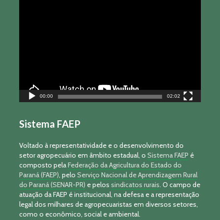
Tocador
de
vídeo
00:00
02:02
Sistema FAEP
Voltado à representatividade e o desenvolvimento do
setor agropecuário em âmbito estadual, o
Sistema FAEP
é
composto pela
Federação da Agricultura do Estado do
Paraná (FAEP)
, pelo
Serviço Nacional de Aprendizagem Rural
do Paraná (SENAR-PR)
e pelos
sindicatos rurais
. O campo de
atuação da FAEP é institucional, na defesa e a representação
legal dos milhares de agropecuaristas em diversos setores,
como o econômico, social e ambiental.