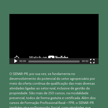
Tocador
de
vídeo
00:00
00:52
O SENAR-PR, por sua vez, se fundamenta no
desenvolvimento do potencial do setor agropecuário por
meio da oferta contínua de qualificação das mais diversas
atividades ligadas ao setor rural, inclusive de gestão da
propriedade. São mais de 250 cursos, na modalidade
presencial, todos de forma gratuita e certificada. Além dos
cursos de Formação Profissional Rural – FPR, o SENAR-PR
também atua na Promoção Social, com atividades que