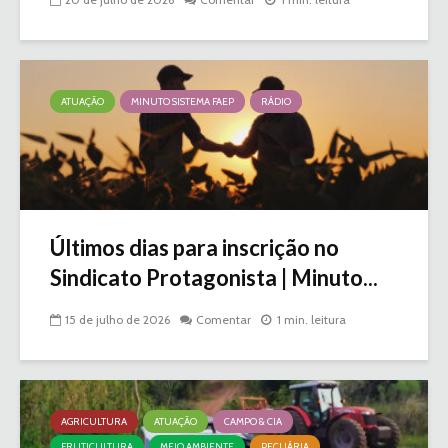
ATUAÇÃO
MINUTO SISTEMA FAEP
RÁDIO
Últimos dias para inscrição no
Sindicato Protagonista | Minuto...
15 de julho de 2026
Comentar
1 min. leitura
AGRICULTURA
ATUAÇÃO
CAMPO & CIA
FRUTICULTURA
MEIO AMBIENTE
PECUÁRIA