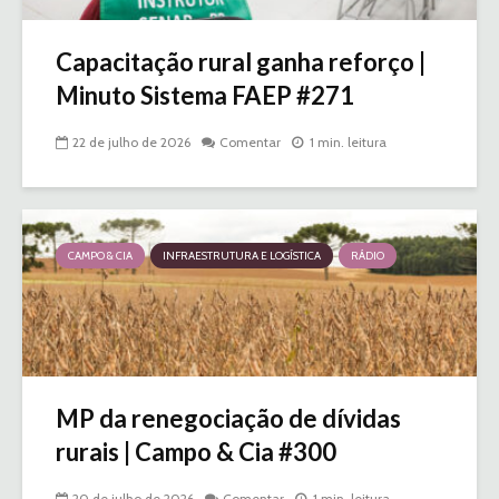
Capacitação rural ganha reforço |
Minuto Sistema FAEP #271
22 de julho de 2026
Comentar
1 min. leitura
CAMPO & CIA
INFRAESTRUTURA E LOGÍSTICA
RÁDIO
MP da renegociação de dívidas
rurais | Campo & Cia #300
20 de julho de 2026
Comentar
1 min. leitura