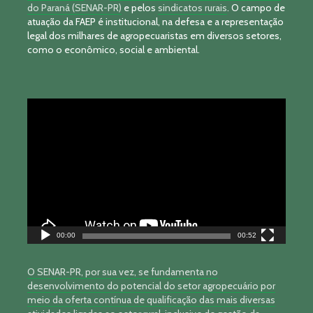
do Paraná (SENAR-PR)
e pelos
sindicatos rurais
. O campo de
atuação da FAEP é institucional, na defesa e a representação
legal dos milhares de agropecuaristas em diversos setores,
como o econômico, social e ambiental.
Tocador
de
vídeo
00:00
00:52
O SENAR-PR, por sua vez, se fundamenta no
desenvolvimento do potencial do setor agropecuário por
meio da oferta contínua de qualificação das mais diversas