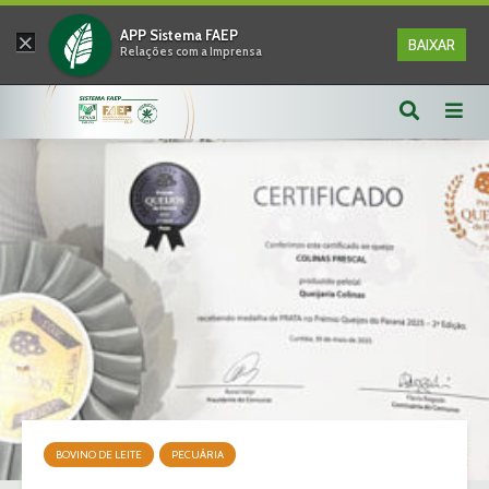
×
APP Sistema FAEP
BAIXAR
Relações com a Imprensa
BOVINO DE LEITE
PECUÁRIA