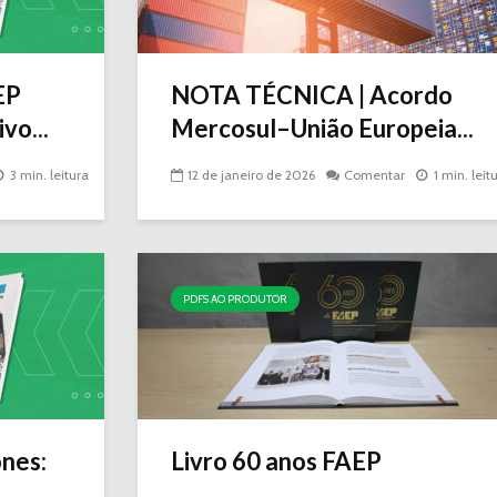
EP
NOTA TÉCNICA | Acordo
vo...
Mercosul–União Europeia...
3 min. leitura
12 de janeiro de 2026
Comentar
1 min. leit
PDFS AO PRODUTOR
nes:
Livro 60 anos FAEP