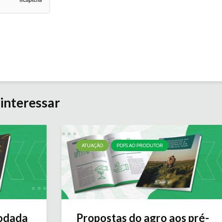
interessar
ATUAÇÃO
PDFS AO PRODUTOR
odada
Propostas do agro aos pré-