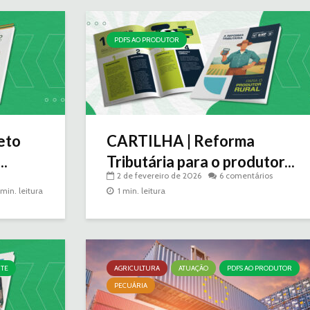
PDFS AO PRODUTOR
eto
CARTILHA | Reforma
..
Tributária para o produtor...
2 de fevereiro de 2026
6 comentários
 min. leitura
1 min. leitura
NTE
AGRICULTURA
ATUAÇÃO
PDFS AO PRODUTOR
PECUÁRIA