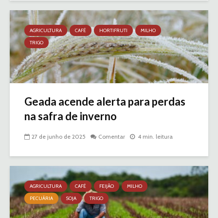
AGRICULTURA
CAFÉ
HORTIFRUTI
MILHO
TRIGO
Geada acende alerta para perdas
na safra de inverno
27 de junho de 2025
Comentar
4 min. leitura
AGRICULTURA
CAFÉ
FEIJÃO
MILHO
PECUÁRIA
SOJA
TRIGO