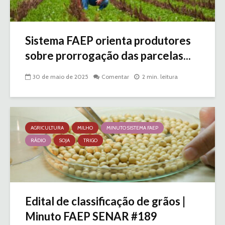
Sistema FAEP orienta produtores
sobre prorrogação das parcelas...
30 de maio de 2025
Comentar
2 min. leitura
AGRICULTURA
MILHO
MINUTO SISTEMA FAEP
RÁDIO
SOJA
TRIGO
Edital de classificação de grãos |
Minuto FAEP SENAR #189