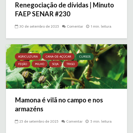
Renegociação de dívidas | Minuto
FAEP SENAR #230
30 de setembro de 2025
Comentar
1 min. leitura
AGRICULTURA
CANA-DE-AÇÚCAR
CURSOS
FEIJÃO
MILHO
SOJA
TRIGO
Mamona é vilã no campo e nos
armazéns
25 de setembro de 2025
Comentar
5 min. leitura