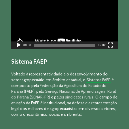
vídeo
00:00
02:02
Sistema FAEP
Voltado à representatividade e o desenvolvimento do
setor agropecuário em âmbito estadual, o
Sistema FAEP
é
composto pela
Federação da Agricultura do Estado do
Paraná (FAEP)
, pelo
Serviço Nacional de Aprendizagem Rural
do Paraná (SENAR-PR)
e pelos
sindicatos rurais
. O campo de
atuação da FAEP é institucional, na defesa e a representação
legal dos milhares de agropecuaristas em diversos setores,
como o econômico, social e ambiental.