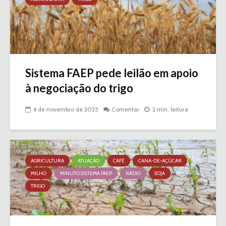
Sistema FAEP pede leilão em apoio
à negociação do trigo
4 de novembro de 2025
Comentar
2 min. leitura
AGRICULTURA
ATUAÇÃO
CAFÉ
CANA-DE-AÇÚCAR
MILHO
MINUTO SISTEMA FAEP
RÁDIO
SOJA
TRIGO