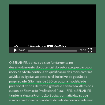
Tocador
de
vídeo
00:00
00:52
O SENAR-PR, por sua vez, se fundamenta no
desenvolvimento do potencial do setor agropecuário por
meio da oferta contínua de qualificação das mais diversas
atividades ligadas ao setor rural, inclusive de gestão da
propriedade. São mais de 250 cursos, na modalidade
presencial, todos de forma gratuita e certificada. Além dos
cursos de Formação Profissional Rural – FPR, o SENAR-PR
também atua na Promoção Social, com atividades que
visam a melhoria da qualidade de vida da comunidade rural.