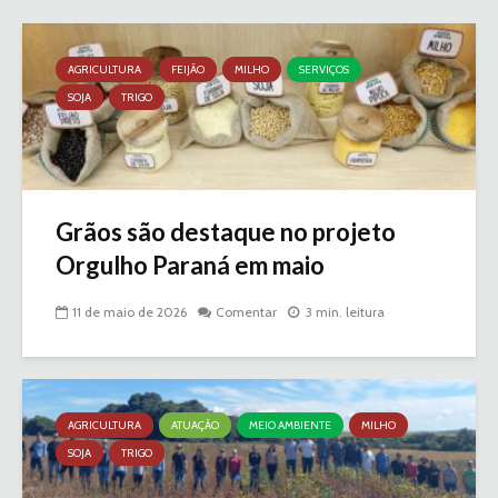
AGRICULTURA
FEIJÃO
MILHO
SERVIÇOS
SOJA
TRIGO
Grãos são destaque no projeto
Orgulho Paraná em maio
11 de maio de 2026
Comentar
3 min. leitura
AGRICULTURA
ATUAÇÃO
MEIO AMBIENTE
MILHO
SOJA
TRIGO