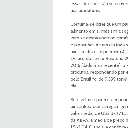
essas decisões irão se conv
aos produtores.
Costuma-se dizer que um paí
alimento em si, mas sim a seg
vem se destacando no comérci
e pintainhos de um dia (não 
avós, matrizes e poedeiras).
De acordo com o Relatório 2
2016 (dado mais recente), o P
produtos, respondendo por 4
pelo Brasil foi de 9.399 ton
dia.
Se o volume parece pequeno, 
pintainhos, que carregam gen
valor médio de US$ 87.274,5
da ABPA, a média de preço d
1.562,04. Ou seja, a genética