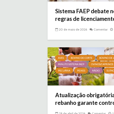
Sistema FAEP debate n
regras de licenciamento
20 de maio de 2026
Comentar
AVES
BOVINO DE CORTE
BOVINO DE L
MINUTO SISTEMA FAEP
OVINOS/CAPRINOS
PECUÁRIA
PEIXES
RÁDIO
SUÍN
Atualização obrigatóri
rebanho garante contro
29 de abril de 2026
Comentar
1