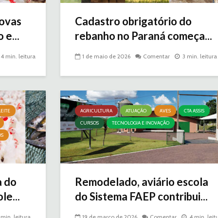
ovas
Cadastro obrigatório do
 e...
rebanho no Paraná começa...
4 min. leitura
1 de maio de 2026
Comentar
3 min. leitura
EITE
AGRICULTURA
ATUAÇÃO
AVES
CTA ASSIS
CURSOS
TECNOLOGIA E INOVAÇÃO
OS
a do
Remodelado, aviário escola
le...
do Sistema FAEP contribui...
 min. leitura
19 de março de 2026
Comentar
4 min. leit