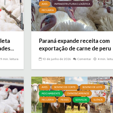
AVES
INFRAESTRUTURA E LOGÍSTICA
PECUÁRIA
leta
Paraná expande receita com
des...
exportação de carne de peru
9 min. leitura
10 de junho de 2026
Comentar
4 min. leit
AVES
BOVINO DE CORTE
BOVINO DE LEITE
MEIO AMBIENTE
OVINOS/CAPRINOS
PECUÁRIA
PEIXES
SERVIÇOS
SUÍNOS