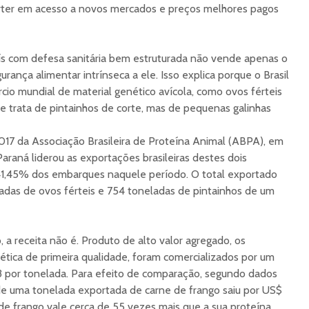
erter em acesso a novos mercados e preços melhores pagos
s com defesa sanitária bem estruturada não vende apenas o
urança alimentar intrínseca a ele. Isso explica porque o Brasil
o mundial de material genético avícola, como ovos férteis
se trata de pintainhos de corte, mas de pequenas galinhas
017 da Associação Brasileira de Proteína Animal (ABPA), em
araná liderou as exportações brasileiras destes dois
1,45% dos embarques naquele período. O total exportado
eladas de ovos férteis e 754 toneladas de pintainhos de um
a receita não é. Produto de alto valor agregado, os
ética de primeira qualidade, foram comercializados por um
3 por tonelada. Para efeito de comparação, segundo dados
e uma tonelada exportada de carne de frango saiu por US$
 de frango vale cerca de 55 vezes mais que a sua proteína