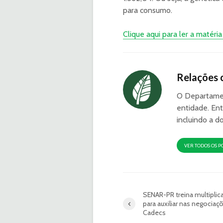
para consumo.
Clique aqui para ler a matér
Relações 
O Departamen
entidade. Ent
incluindo a d
VER TODOS OS P
SENAR-PR treina multiplic
para auxiliar nas negociaç
Cadecs