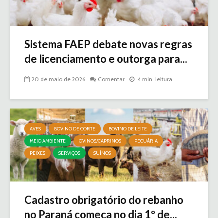
Sistema FAEP debate novas regras
de licenciamento e outorga para...
20 de maio de 2026
Comentar
4 min. leitura
AVES
BOVINO DE CORTE
BOVINO DE LEITE
MEIO AMBIENTE
OVINOS/CAPRINOS
PECUÁRIA
PEIXES
SERVIÇOS
SUÍNOS
Cadastro obrigatório do rebanho
no Paraná começa no dia 1º de...