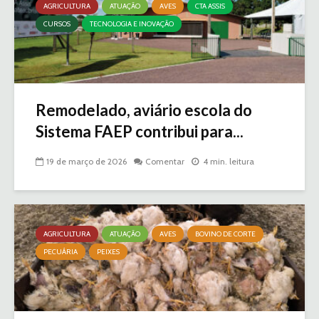
AGRICULTURA
ATUAÇÃO
AVES
CTA ASSIS
CURSOS
TECNOLOGIA E INOVAÇÃO
Remodelado, aviário escola do
Sistema FAEP contribui para...
19 de março de 2026
Comentar
4 min. leitura
AGRICULTURA
ATUAÇÃO
AVES
BOVINO DE CORTE
PECUÁRIA
PEIXES