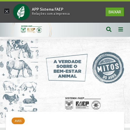
×
APP Sistema FAEP
BAIXAR
Relações com a Imprensa
AVES