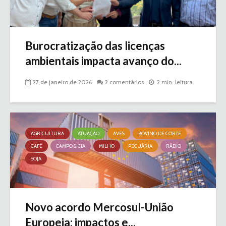
Burocratização das licenças
ambientais impacta avanço do...
27 de janeiro de 2026
2 comentários
2 min. leitura
AGRICULTURA
ATUAÇÃO
AVES
BOVINO DE CORTE
CAFÉ
CAMPO & CIA
MILHO
PECUÁRIA
RÁDIO
SOJA
Novo acordo Mercosul-União
Europeia: impactos e...