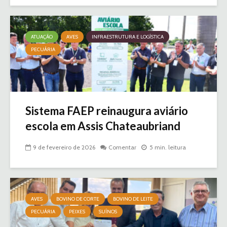
ATUAÇÃO
AVES
INFRAESTRUTURA E LOGÍSTICA
PECUÁRIA
Sistema FAEP reinaugura aviário
escola em Assis Chateaubriand
9 de fevereiro de 2026
Comentar
5 min. leitura
AVES
BOVINO DE CORTE
BOVINO DE LEITE
PECUÁRIA
PEIXES
SUÍNOS