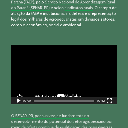
Paraná (FAEP)
, pelo
Serviço Nacional de Aprendizagem Rural
do Paraná (SENAR-PR)
e pelos
sindicatos rurais
. O campo de
atuação da FAEP é institucional, na defesa e a representação
legal dos milhares de agropecuaristas em diversos setores,
como o econômico, social e ambiental.
Tocador
de
vídeo
00:00
00:52
O SENAR-PR, por sua vez, se fundamenta no
desenvolvimento do potencial do setor agropecuário por
meio da oferta contínua de qualificação das mais diversas