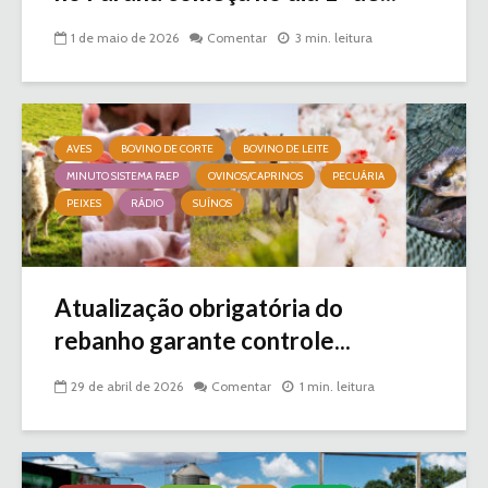
1 de maio de 2026
Comentar
3 min. leitura
AVES
BOVINO DE CORTE
BOVINO DE LEITE
MINUTO SISTEMA FAEP
OVINOS/CAPRINOS
PECUÁRIA
PEIXES
RÁDIO
SUÍNOS
Atualização obrigatória do
rebanho garante controle...
29 de abril de 2026
Comentar
1 min. leitura