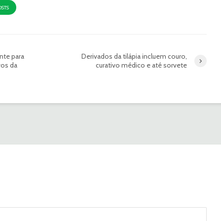
OSTS
nte para
Derivados da tilápia incluem couro,
vos da
curativo médico e até sorvete