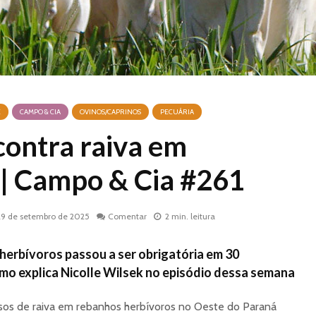
E
CAMPO & CIA
OVINOS/CAPRINOS
PECUÁRIA
contra raiva em
 | Campo & Cia #261
29 de setembro de 2025
Comentar
2 min. leitura
herbívoros passou a ser obrigatória em 30
mo explica Nicolle Wilsek no episódio dessa semana
os de raiva em rebanhos herbívoros no Oeste do Paraná