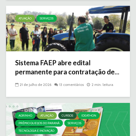
ATUAÇÃO
SERVIÇOS
Sistema FAEP abre edital
permanente para contratação de...
21 de julho de 2026
13 comentários
2 min. leitura
AGRINHO
ATUAÇÃO
CURSOS
IDEATHON
PRÊMIO QUEIJOS DO PARANÁ
SERVIÇOS
TECNOLOGIA E INOVAÇÃO