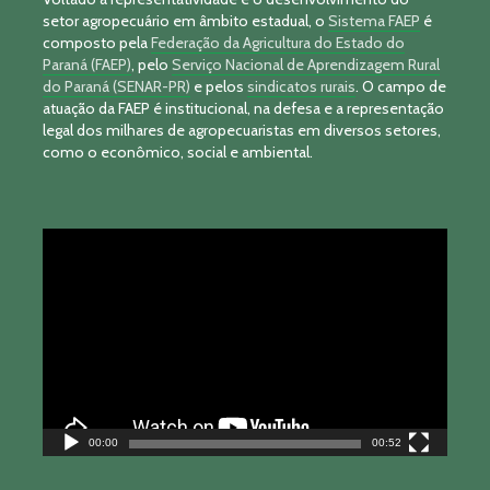
setor agropecuário em âmbito estadual, o
Sistema FAEP
é
composto pela
Federação da Agricultura do Estado do
Paraná (FAEP)
, pelo
Serviço Nacional de Aprendizagem Rural
do Paraná (SENAR-PR)
e pelos
sindicatos rurais
. O campo de
atuação da FAEP é institucional, na defesa e a representação
legal dos milhares de agropecuaristas em diversos setores,
como o econômico, social e ambiental.
Tocador
de
vídeo
00:00
00:52