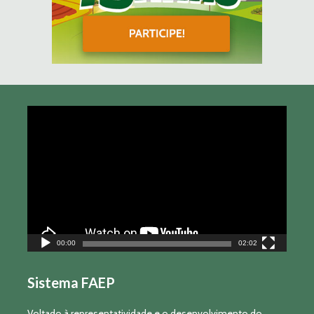
Tocador
de
vídeo
00:00
02:02
Sistema FAEP
Voltado à representatividade e o desenvolvimento do