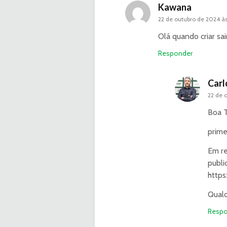
Kawana
22 de outubro de 2024 às
Olá quando criar sa
Responder
Carl
22 de 
Boa T
prime
Em re
publi
https
Qualq
Respo