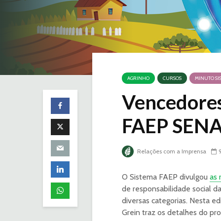
AGRINHO
CURSOS
MINUTO SI
Vencedores
FAEP SENA
Relações com a Imprensa
O Sistema FAEP divulgou
as 
de responsabilidade social da
diversas categorias. Nesta 
Grein traz os detalhes do pr