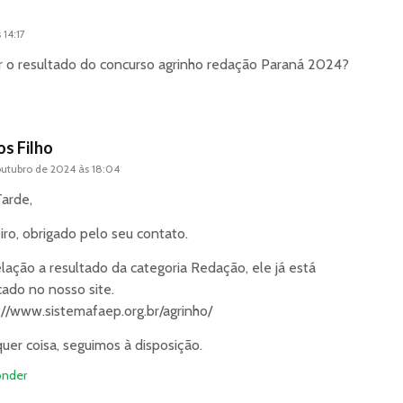
 14:17
ir o resultado do concurso agrinho redação Paraná 2024?
os Filho
outubro de 2024 às 18:04
arde,
iro, obrigado pelo seu contato.
lação a resultado da categoria Redação, ele já está
cado no nosso site.
://www.sistemafaep.org.br/agrinho/
uer coisa, seguimos à disposição.
nder