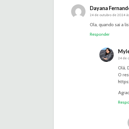
Dayana Fernand
24 de outubro de 2024 às
Ola, quando sai a 
Responder
Myle
24 de 
Olá,
O res
https
Agrad
Respo