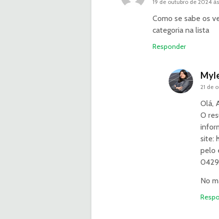
19 de outubro de 2024 às
Como se sabe os ve
categoria na lista
Responder
Myle
21 de 
Olá, 
O res
infor
site:
pelo 
0429
No ma
Respo