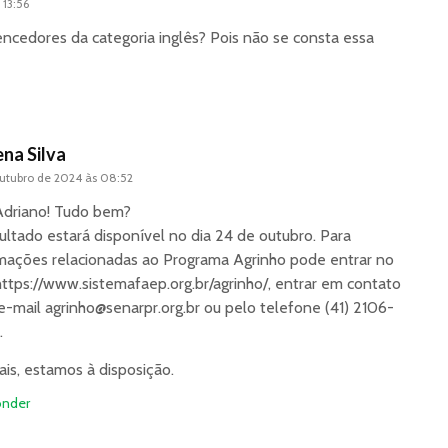
 13:56
ncedores da categoria inglês? Pois não se consta essa
na Silva
outubro de 2024 às 08:52
Adriano! Tudo bem?
ultado estará disponível no dia 24 de outubro. Para
mações relacionadas ao Programa Agrinho pode entrar no
https://www.sistemafaep.org.br/agrinho/
, entrar em contato
e-mail
agrinho@senarpr.org.br
ou pelo telefone (41) 2106-
.
is, estamos à disposição.
nder