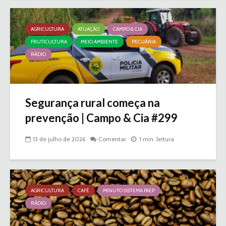
AGRICULTURA
ATUAÇÃO
CAMPO & CIA
FRUTICULTURA
MEIO AMBIENTE
PECUÁRIA
RÁDIO
Segurança rural começa na
prevenção | Campo & Cia #299
13 de julho de 2026
Comentar
1 min. leitura
AGRICULTURA
CAFÉ
MINUTO SISTEMA FAEP
RÁDIO