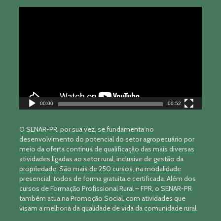
Tocador
de
vídeo
00:00
00:52
O SENAR-PR, por sua vez, se fundamenta no
desenvolvimento do potencial do setor agropecuário por
meio da oferta contínua de qualificação das mais diversas
atividades ligadas ao setor rural, inclusive de gestão da
propriedade. São mais de 250 cursos, na modalidade
presencial, todos de forma gratuita e certificada. Além dos
cursos de Formação Profissional Rural – FPR, o SENAR-PR
também atua na Promoção Social, com atividades que
visam a melhoria da qualidade de vida da comunidade rural.