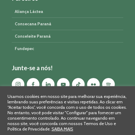
Aliança Láctea
Consecana Paraná
Conseleite Paraná
Fundepec
Junte-se a nós!
Usamos cookies em nosso site para melhorar sua experiência,
lembrando suas preferências e visitas repetidas. Ao clicar em
“Aceitar todos”, você concorda com o uso de todos os cookies.
No entanto, você pode visitar "Configurar" para fornecer um
consentimento controlado. Ao continuar navegando em
nosso site, você concorda com nossos Termos de Uso e
Política de Privacidade.
SAIBA MAIS
Sistema FAEP/SENAR-PR © 2026 · R. Marechal Deodoro, 450, 14º
andar - Curitiba - PR - CEP: 80010-010 - Fone: 41 2169-7988/2106-