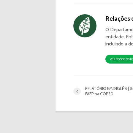
Relações 
O Departamen
entidade. Ent
incluindo a d
VER TODOS OS P
RELATÓRIO EM INGLÊS | S
FAEP na COP30