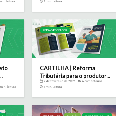
min. leitura
1 min. leitura
PDFS AO PRODUTOR
eto
CARTILHA | Reforma
..
Tributária para o produtor...
2 de fevereiro de 2026
6 comentários
 min. leitura
1 min. leitura
NTE
AGRICULTURA
ATUAÇÃO
PDFS AO PRODUTOR