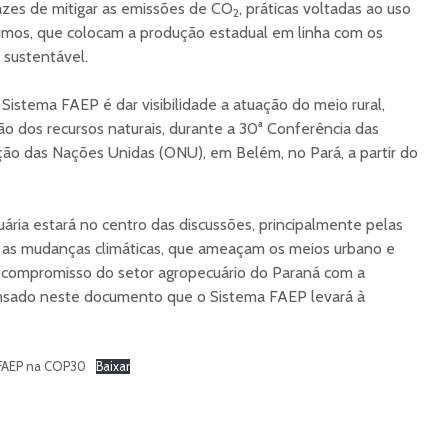
azes de mitigar as emissões de CO
, práticas voltadas ao uso
2
sumos, que colocam a produção estadual em linha com os
 sustentável.
istema FAEP é dar visibilidade a atuação do meio rural,
o dos recursos naturais, durante a 30ª Conferência das
ão das Nações Unidas (ONU), em Belém, no Pará, a partir do
ária estará no centro das discussões, principalmente pelas
ar as mudanças climáticas, que ameaçam os meios urbano e
 o compromisso do setor agropecuário do Paraná com a
ensado neste documento que o Sistema FAEP levará à
FAEP na COP30
Baixar