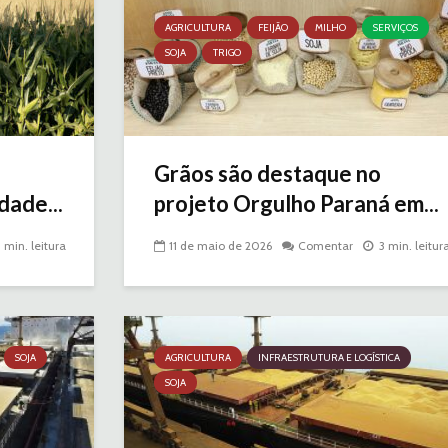
AGRICULTURA
FEIJÃO
MILHO
SERVIÇOS
SOJA
TRIGO
Grãos são destaque no
dade...
projeto Orgulho Paraná em...
3 min. leitura
11 de maio de 2026
Comentar
3 min. leitur
SOJA
AGRICULTURA
INFRAESTRUTURA E LOGÍSTICA
SOJA