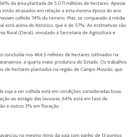
 66% da área plantada de 5,071 milhões de hectares. Apesar
da estão atrasados em relação a esta mesma época do ano
haviam colhido 74% do terreno. Mas, se comparado à média
ual está acima do histórico, que é de 57%. As estimativas são
Rural (Deral), vinculado à Secretaria de Agricultura e
oi concluída nos 464,5 milhões de hectares cultivados na
aranaense, a quarta maior produtora do Estado. Os trabalhos
es de hectares plantados na região de Campo Mourão, que
a soja a ser colhida está em condições consideradas boas,
ação ao estágio das lavouras, 64% está em fase de
ção e outros 3% em floração.
o avançou no mesmo ritmo da soja com ganho de 13 pontos