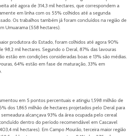
eita até agora de 314,3 mil hectares, que correspondem a
icamente em linha com os 55% colhidos até a segunda
ado. Os trabalhos também já foram concluídos na região de
 em Umuarama (558 hectares).
maior produtora do Estado, foram colhidos até agora 90%
 de 98,2 mil hectares. Segundo o Deral, 87% das lavouras
ão estão em condições consideradas boas e 13% são médias.
avouras, 64% estão em fase de maturação, 33% em
.
aumentou em 5 pontos percentuais e atingiu 1,598 milhão de
6% dos 1,865 milhão de hectares projetados pelo Deral para
 a semeadura alcançava 93% da área ocupada pelo cereal
i concluído dentro do período recomendável em Cascavel
(403,4 mil hectares). Em Campo Mourão, terceira maior região