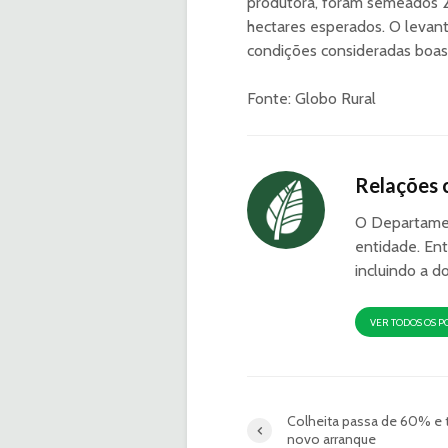
produtora, foram semeados 2
hectares esperados. O leva
condições consideradas boa
Fonte: Globo Rural
Relações 
O Departamen
entidade. Ent
incluindo a d
VER TODOS OS P
Colheita passa de 60% e 
novo arranque