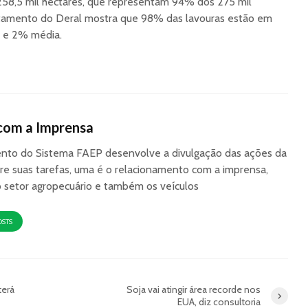
58,5 mil hectares, que representam 94% dos 275 mil
ntamento do Deral mostra que 98% das lavouras estão em
s e 2% média.
com a Imprensa
to do Sistema FAEP desenvolve a divulgação das ações da
re suas tarefas, uma é o relacionamento com a imprensa,
o setor agropecuário e também os veículos
OSTS
terá
Soja vai atingir área recorde nos
EUA, diz consultoria