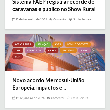
Sistema FAEP registra recorde de
caravanas e público no Show Rural
13 de fevereiro de 2026
Comentar
5 min. leitura
AGRICULTURA
ATUAÇÃO
AVES
BOVINO DE CORTE
CAFÉ
CAMPO & CIA
MILHO
PECUÁRIA
RÁDIO
SOJA
Novo acordo Mercosul-União
Europeia: impactos e...
19 de janeiro de 2026
Comentar
2 min. leitura