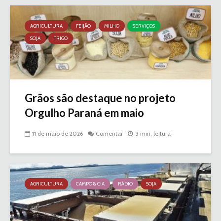
AGRICULTURA
FEIJÃO
MILHO
SERVIÇOS
SOJA
TRIGO
Grãos são destaque no projeto
Orgulho Paraná em maio
11 de maio de 2026
Comentar
3 min. leitura
AGRICULTURA
CAMPO & CIA
RÁDIO
SOJA