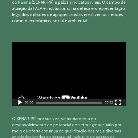
do Paraná (SENAR-PR)
e pelos
sindicatos rurais
. O campo de
atuação da FAEP é institucional, na defesa e a representação
legal dos milhares de agropecuaristas em diversos setores,
como o econômico, social e ambiental.
Tocador
de
vídeo
00:00
00:52
O SENAR-PR, por sua vez, se fundamenta no
desenvolvimento do potencial do setor agropecuário por
meio da oferta contínua de qualificação das mais diversas
atividades ligadas ao setor rural, inclusive de gestão da