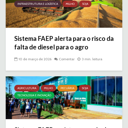
INFRAESTRUTURA E LOGÍSTICA
MILHO
SOJA
Sistema FAEP alerta para o risco da
falta de diesel para o agro
10 de março de 2026
Comentar
3 min. leitura
AGRICULTURA
MILHO
PECUÁRIA
SOJA
TECNOLOGIA E INOVAÇÃO