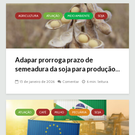
AGRICULTURA
ATUAÇÃO
MEIO AMBIENTE
SOJA
Adapar prorroga prazo de
semeadura da soja para produção...
15 de janeiro de 2026
Comentar
6 min. leitura
ATUAÇÃO
CAFÉ
MILHO
PECUÁRIA
SOJA