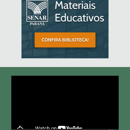
Tocador
de
vídeo