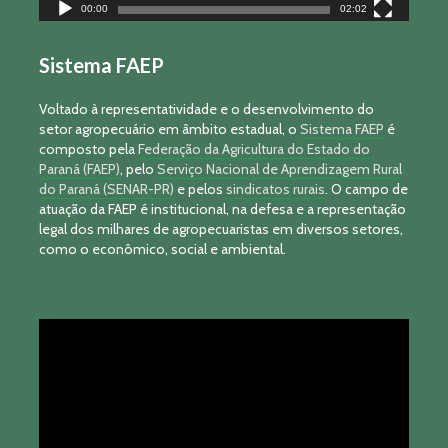
00:00
02:02
Sistema FAEP
Voltado à representatividade e o desenvolvimento do
setor agropecuário em âmbito estadual, o
Sistema FAEP
é
composto pela
Federação da Agricultura do Estado do
Paraná (FAEP)
, pelo
Serviço Nacional de Aprendizagem Rural
do Paraná (SENAR-PR)
e pelos
sindicatos rurais
. O campo de
atuação da FAEP é institucional, na defesa e a representação
legal dos milhares de agropecuaristas em diversos setores,
como o econômico, social e ambiental.
Tocador
de
vídeo