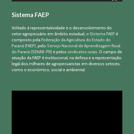
Sistema FAEP
Voltado à representatividade e o desenvolvimento do
setor agropecuário em âmbito estadual, o
Sistema FAEP
é
composto pela
Federação da Agricultura do Estado do
Paraná (FAEP)
, pelo
Serviço Nacional de Aprendizagem Rural
do Paraná (SENAR-PR)
e pelos
sindicatos rurais
. O campo de
atuação da FAEP é institucional, na defesa e a representação
legal dos milhares de agropecuaristas em diversos setores,
como o econômico, social e ambiental.
Tocador
de
vídeo