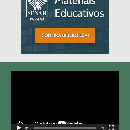
Tocador
de
vídeo
00:00
02:02