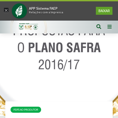
×
APP Sistema FAEP
BAIXAR
Relações com a Imprensa
PDFS AO PRODUTOR