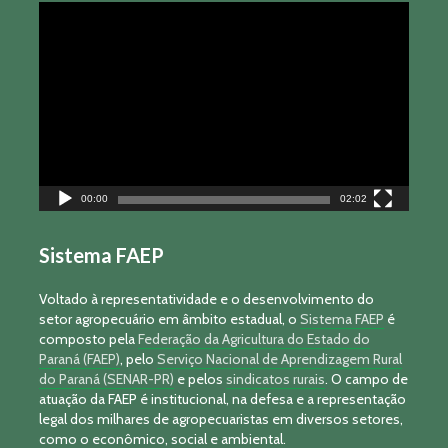
Tocador
de
vídeo
00:00
02:02
Sistema FAEP
Voltado à representatividade e o desenvolvimento do
setor agropecuário em âmbito estadual, o
Sistema FAEP
é
composto pela
Federação da Agricultura do Estado do
Paraná (FAEP)
, pelo
Serviço Nacional de Aprendizagem Rural
do Paraná (SENAR-PR)
e pelos
sindicatos rurais
. O campo de
atuação da FAEP é institucional, na defesa e a representação
legal dos milhares de agropecuaristas em diversos setores,
como o econômico, social e ambiental.