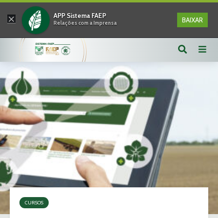
×
APP Sistema FAEP
BAIXAR
Relações com a Imprensa
CURSOS