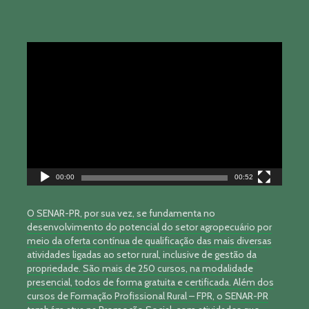
Tocador
de
vídeo
00:00
00:52
O SENAR-PR, por sua vez, se fundamenta no
desenvolvimento do potencial do setor agropecuário por
meio da oferta contínua de qualificação das mais diversas
atividades ligadas ao setor rural, inclusive de gestão da
propriedade. São mais de 250 cursos, na modalidade
presencial, todos de forma gratuita e certificada. Além dos
cursos de Formação Profissional Rural – FPR, o SENAR-PR