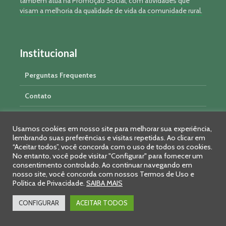
também atua na Promoção Social, com atividades que
visam a melhoria da qualidade de vida da comunidade rural.
Institucional
Perguntas Frequentes
Contato
Manual da Marca
Usamos cookies em nosso site para melhorar sua experiência,
Aplicativo
lembrando suas preferências e visitas repetidas. Ao clicar em
“Aceitar todos”, você concorda com o uso de todos os cookies.
No entanto, você pode visitar "Configurar" para fornecer um
Objetivos Desenvolv. Sustentável
consentimento controlado. Ao continuar navegando em
nosso site, você concorda com nossos Termos de Uso e
Trabalhe Conosco
Política de Privacidade.
SAIBA MAIS
Termos de Uso e Privacidade
CONFIGURAR
ACEITAR TODOS