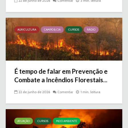
22 de junho de 2026
Comentar
3 min. leitura
AGRICULTURA
CAMPO & CIA
CURSOS
RÁDIO
É tempo de falar em Prevenção e
Combate a Incêndios Florestais...
22 de junho de 2026
Comentar
1 min. leitura
ATUAÇÃO
CURSOS
MEIO AMBIENTE