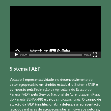
Tocador
de
vídeo
00:00
02:02
Sistema FAEP
Voltado à representatividade e o desenvolvimento do
setor agropecuário em âmbito estadual, o
Sistema FAEP
é
composto pela
Federação da Agricultura do Estado do
Paraná (FAEP)
, pelo
Serviço Nacional de Aprendizagem Rural
do Paraná (SENAR-PR)
e pelos
sindicatos rurais
. O campo de
atuação da FAEP é institucional, na defesa e a representação
legal dos milhares de agropecuaristas em diversos setores,