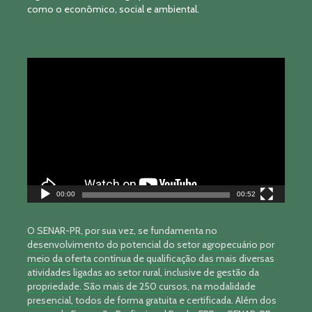
como o econômico, social e ambiental.
Tocador
de
vídeo
00:00
00:52
O SENAR-PR, por sua vez, se fundamenta no
desenvolvimento do potencial do setor agropecuário por
meio da oferta contínua de qualificação das mais diversas
atividades ligadas ao setor rural, inclusive de gestão da
propriedade. São mais de 250 cursos, na modalidade
presencial, todos de forma gratuita e certificada. Além dos