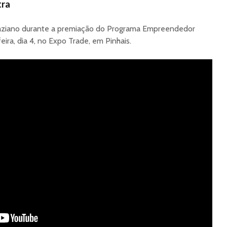
tra
Graziano durante a premiação do Programa Empreendedor
eira, dia 4, no Expo Trade, em Pinhais.