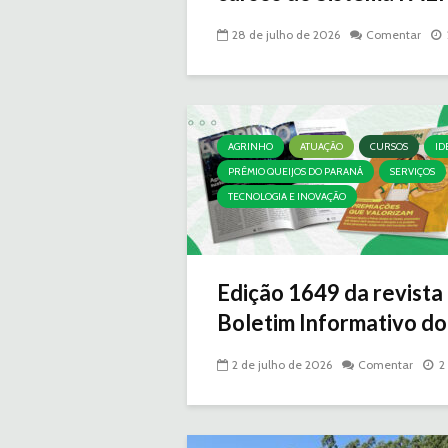
28 de julho de 2026
Comentar
AGRINHO
ATUAÇÃO
CURSOS
ID
PRÊMIO QUEIJOS DO PARANÁ
SERVIÇOS
TECNOLOGIA E INOVAÇÃO
Edição 1649 da revista
Boletim Informativo do.
2 de julho de 2026
Comentar
2