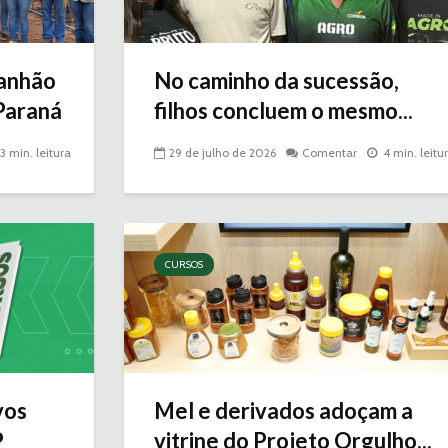
ranhão
No caminho da sucessão,
 Paraná
filhos concluem o mesmo...
3 min. leitura
29 de julho de 2026
Comentar
4 min. leitu
CURSOS
vos
Mel e derivados adoçam a
P
vitrine do Projeto Orgulho...