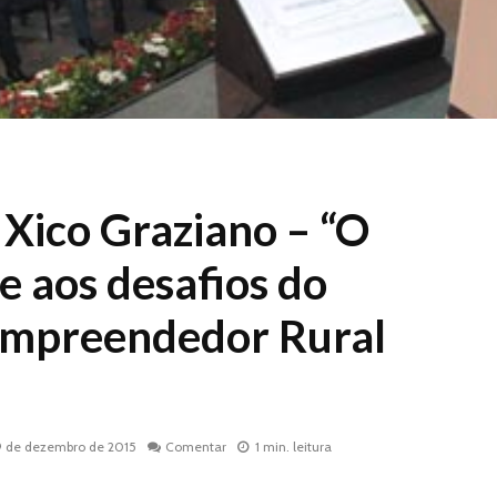
 Xico Graziano – “O
te aos desafios do
Empreendedor Rural
9 de dezembro de 2015
Comentar
1 min. leitura