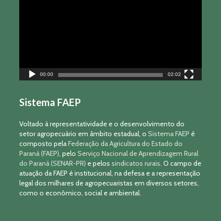
vídeo
00:00
02:02
Sistema FAEP
Voltado à representatividade e o desenvolvimento do
setor agropecuário em âmbito estadual, o
Sistema FAEP
é
composto pela
Federação da Agricultura do Estado do
Paraná (FAEP)
, pelo
Serviço Nacional de Aprendizagem Rural
do Paraná (SENAR-PR)
e pelos
sindicatos rurais
. O campo de
atuação da FAEP é institucional, na defesa e a representação
legal dos milhares de agropecuaristas em diversos setores,
como o econômico, social e ambiental.