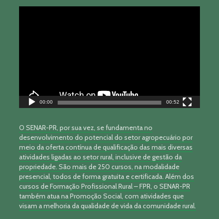
Tocador
de
vídeo
00:00
00:52
O SENAR-PR, por sua vez, se fundamenta no
desenvolvimento do potencial do setor agropecuário por
meio da oferta contínua de qualificação das mais diversas
atividades ligadas ao setor rural, inclusive de gestão da
propriedade. São mais de 250 cursos, na modalidade
presencial, todos de forma gratuita e certificada. Além dos
cursos de Formação Profissional Rural – FPR, o SENAR-PR
também atua na Promoção Social, com atividades que
visam a melhoria da qualidade de vida da comunidade rural.