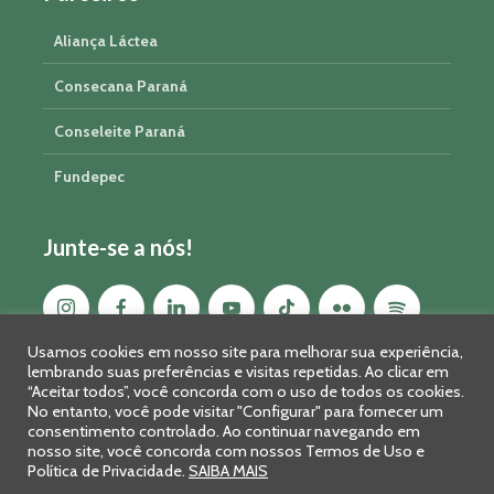
Aliança Láctea
Consecana Paraná
Conseleite Paraná
Fundepec
Junte-se a nós!
Usamos cookies em nosso site para melhorar sua experiência,
lembrando suas preferências e visitas repetidas. Ao clicar em
“Aceitar todos”, você concorda com o uso de todos os cookies.
No entanto, você pode visitar "Configurar" para fornecer um
consentimento controlado. Ao continuar navegando em
nosso site, você concorda com nossos Termos de Uso e
Política de Privacidade.
SAIBA MAIS
Sistema FAEP/SENAR-PR © 2026 · R. Marechal Deodoro, 450, 14º
andar - Curitiba - PR - CEP: 80010-010 - Fone: 41 2169-7988/2106-