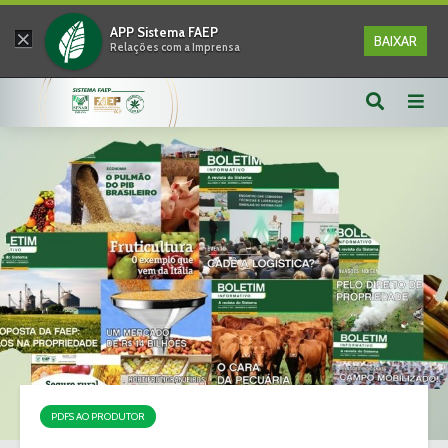
×
APP Sistema FAEP
BAIXAR
Relações com a Imprensa
PDFS AO PRODUTOR