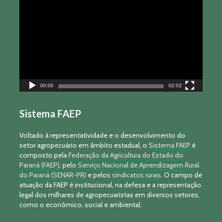
de
vídeo
00:00
02:02
Sistema FAEP
Voltado à representatividade e o desenvolvimento do
setor agropecuário em âmbito estadual, o
Sistema FAEP
é
composto pela
Federação da Agricultura do Estado do
Paraná (FAEP)
, pelo
Serviço Nacional de Aprendizagem Rural
do Paraná (SENAR-PR)
e pelos
sindicatos rurais
. O campo de
atuação da FAEP é institucional, na defesa e a representação
legal dos milhares de agropecuaristas em diversos setores,
como o econômico, social e ambiental.