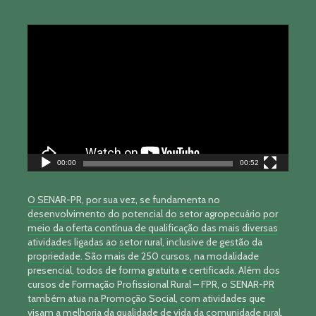
Tocador
de
vídeo
00:00
00:52
O SENAR-PR, por sua vez, se fundamenta no
desenvolvimento do potencial do setor agropecuário por
meio da oferta contínua de qualificação das mais diversas
atividades ligadas ao setor rural, inclusive de gestão da
propriedade. São mais de 250 cursos, na modalidade
presencial, todos de forma gratuita e certificada. Além dos
cursos de Formação Profissional Rural – FPR, o SENAR-PR
também atua na Promoção Social, com atividades que
visam a melhoria da qualidade de vida da comunidade rural.