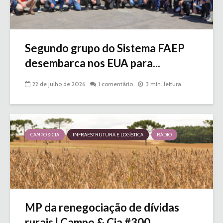
Segundo grupo do Sistema FAEP
desembarca nos EUA para...
22 de julho de 2026
1 comentário
3 min. leitura
CAMPO & CIA
INFRAESTRUTURA E LOGÍSTICA
RÁDIO
MP da renegociação de dívidas
rurais | Campo & Cia #300