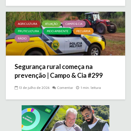
AGRICULTURA
ATUAÇÃO
CAMPO & CIA
FRUTICULTURA
MEIO AMBIENTE
PECUÁRIA
RÁDIO
Segurança rural começa na
prevenção | Campo & Cia #299
13 de julho de 2026
Comentar
1 min. leitura