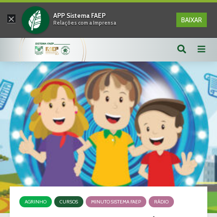
×
APP Sistema FAEP
BAIXAR
Relações com a Imprensa
AGRINHO
CURSOS
MINUTO SISTEMA FAEP
RÁDIO