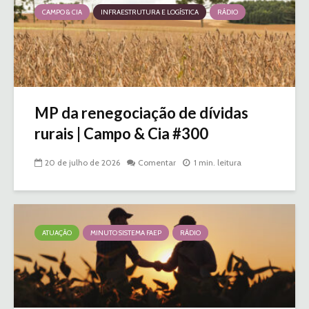
CAMPO & CIA
INFRAESTRUTURA E LOGÍSTICA
RÁDIO
MP da renegociação de dívidas
rurais | Campo & Cia #300
20 de julho de 2026
Comentar
1 min. leitura
ATUAÇÃO
MINUTO SISTEMA FAEP
RÁDIO