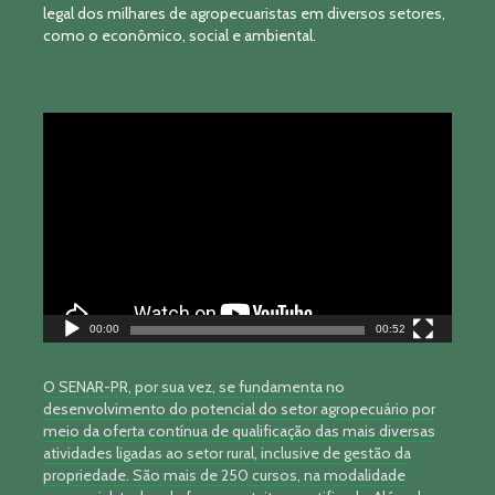
legal dos milhares de agropecuaristas em diversos setores,
como o econômico, social e ambiental.
Tocador
de
vídeo
00:00
00:52
O SENAR-PR, por sua vez, se fundamenta no
desenvolvimento do potencial do setor agropecuário por
meio da oferta contínua de qualificação das mais diversas
atividades ligadas ao setor rural, inclusive de gestão da
propriedade. São mais de 250 cursos, na modalidade