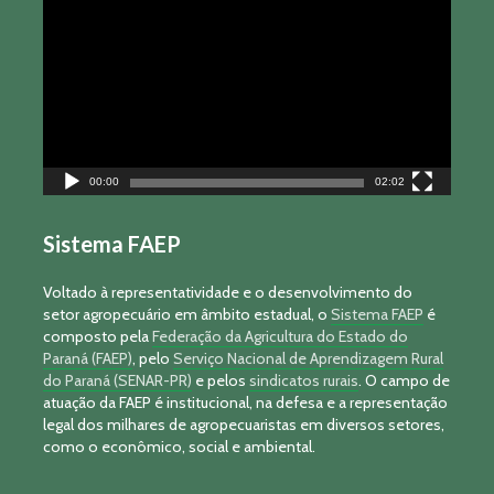
vídeo
00:00
02:02
Sistema FAEP
Voltado à representatividade e o desenvolvimento do
setor agropecuário em âmbito estadual, o
Sistema FAEP
é
composto pela
Federação da Agricultura do Estado do
Paraná (FAEP)
, pelo
Serviço Nacional de Aprendizagem Rural
do Paraná (SENAR-PR)
e pelos
sindicatos rurais
. O campo de
atuação da FAEP é institucional, na defesa e a representação
legal dos milhares de agropecuaristas em diversos setores,
como o econômico, social e ambiental.