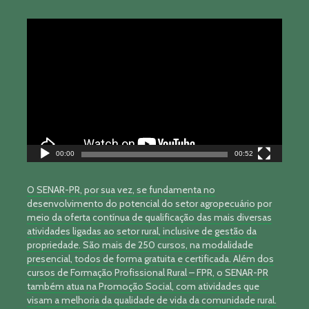
Tocador
de
vídeo
00:00
00:52
O SENAR-PR, por sua vez, se fundamenta no
desenvolvimento do potencial do setor agropecuário por
meio da oferta contínua de qualificação das mais diversas
atividades ligadas ao setor rural, inclusive de gestão da
propriedade. São mais de 250 cursos, na modalidade
presencial, todos de forma gratuita e certificada. Além dos
cursos de Formação Profissional Rural – FPR, o SENAR-PR
também atua na Promoção Social, com atividades que
visam a melhoria da qualidade de vida da comunidade rural.