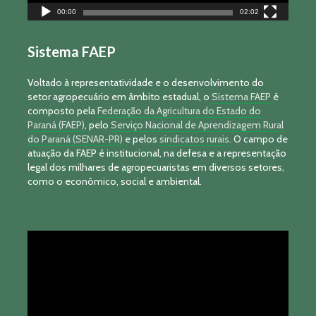
00:00
02:02
Sistema FAEP
Voltado à representatividade e o desenvolvimento do
setor agropecuário em âmbito estadual, o
Sistema FAEP
é
composto pela
Federação da Agricultura do Estado do
Paraná (FAEP)
, pelo
Serviço Nacional de Aprendizagem Rural
do Paraná (SENAR-PR)
e pelos
sindicatos rurais
. O campo de
atuação da FAEP é institucional, na defesa e a representação
legal dos milhares de agropecuaristas em diversos setores,
como o econômico, social e ambiental.
Tocador
de
vídeo