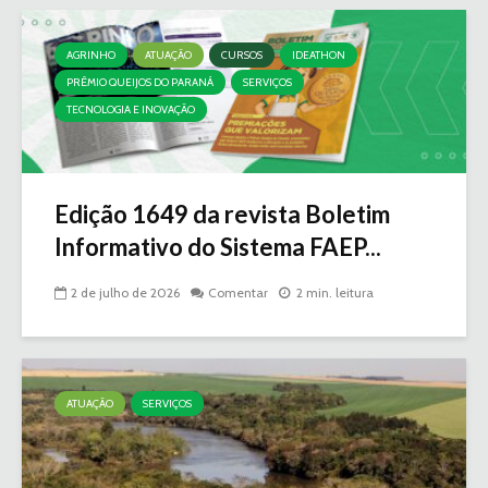
AGRINHO
ATUAÇÃO
CURSOS
IDEATHON
PRÊMIO QUEIJOS DO PARANÁ
SERVIÇOS
TECNOLOGIA E INOVAÇÃO
Edição 1649 da revista Boletim
Informativo do Sistema FAEP...
2 de julho de 2026
Comentar
2 min. leitura
ATUAÇÃO
SERVIÇOS