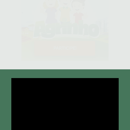
Tocador
de
vídeo