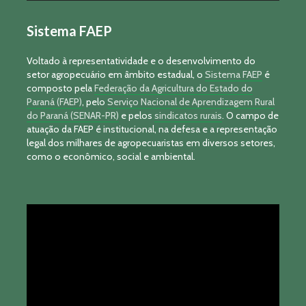
Sistema FAEP
Voltado à representatividade e o desenvolvimento do
setor agropecuário em âmbito estadual, o
Sistema FAEP
é
composto pela
Federação da Agricultura do Estado do
Paraná (FAEP)
, pelo
Serviço Nacional de Aprendizagem Rural
do Paraná (SENAR-PR)
e pelos
sindicatos rurais
. O campo de
atuação da FAEP é institucional, na defesa e a representação
legal dos milhares de agropecuaristas em diversos setores,
como o econômico, social e ambiental.
Tocador
de
vídeo