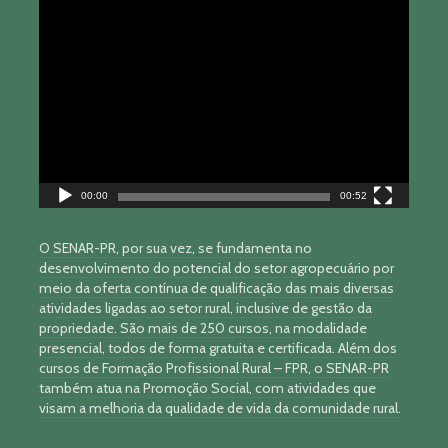
Tocador
de
vídeo
00:00
00:52
O SENAR-PR, por sua vez, se fundamenta no
desenvolvimento do potencial do setor agropecuário por
meio da oferta contínua de qualificação das mais diversas
atividades ligadas ao setor rural, inclusive de gestão da
propriedade. São mais de 250 cursos, na modalidade
presencial, todos de forma gratuita e certificada. Além dos
cursos de Formação Profissional Rural – FPR, o SENAR-PR
também atua na Promoção Social, com atividades que
visam a melhoria da qualidade de vida da comunidade rural.