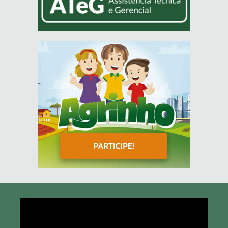
Tocador
de
vídeo