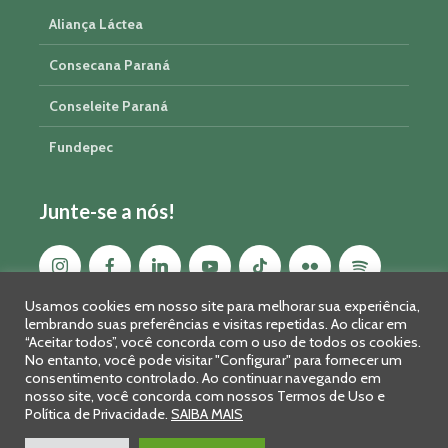
Aliança Láctea
Consecana Paraná
Conseleite Paraná
Fundepec
Junte-se a nós!
Usamos cookies em nosso site para melhorar sua experiência,
lembrando suas preferências e visitas repetidas. Ao clicar em
“Aceitar todos”, você concorda com o uso de todos os cookies.
No entanto, você pode visitar "Configurar" para fornecer um
consentimento controlado. Ao continuar navegando em
nosso site, você concorda com nossos Termos de Uso e
Política de Privacidade.
SAIBA MAIS
Sistema FAEP/SENAR-PR © 2026 · R. Marechal Deodoro, 450, 14º
andar - Curitiba - PR - CEP: 80010-010 - Fone: 41 2169-7988/2106-