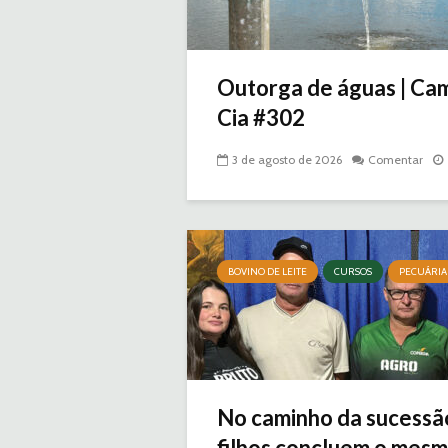
Outorga de águas | Ca
Cia #302
3 de agosto de 2026
Comentar
BOVINO DE LEITE
CURSOS
PECUÁRIA
No caminho da sucessã
filhos concluem o mesmo