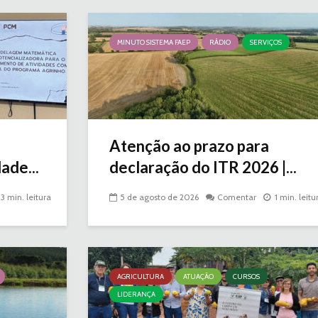
MINUTO SISTEMA FAEP
RÁDIO
SERVIÇOS
Atenção ao prazo para
ade...
declaração do ITR 2026 |...
3 min. leitura
5 de agosto de 2026
Comentar
1 min. leitu
AGRICULTURA
ATUAÇÃO
CURSOS
LIDERANÇA