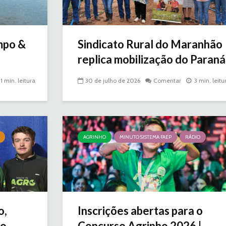
mpo &
Sindicato Rural do Maranhão
replica mobilização do Paraná
1 min. leitura
30 de julho de 2026
Comentar
3 min. leitu
AGRINHO
MINUTO SISTEMA FAEP
RÁDIO
o,
Inscrições abertas para o
...
Concurso Agrinho 2026 |...