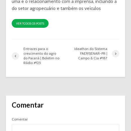
uma é o relacionamento com a imprensa, incluindo a
do setor agropecuário e também os veículos
VER TODOS OS POSTS
Entraves para o
Ideathon do Sistema
crescimento do agro
FAEP/SENAR-PR |
do Paraná | Boletim no
Campo & Cia #187
Rádio #125
Comentar
Comentar