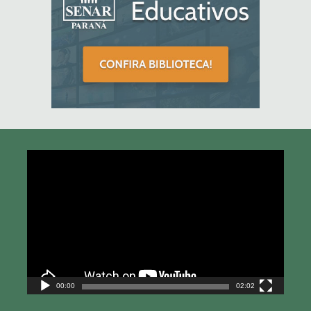
Tocador
de
vídeo
00:00
02:02