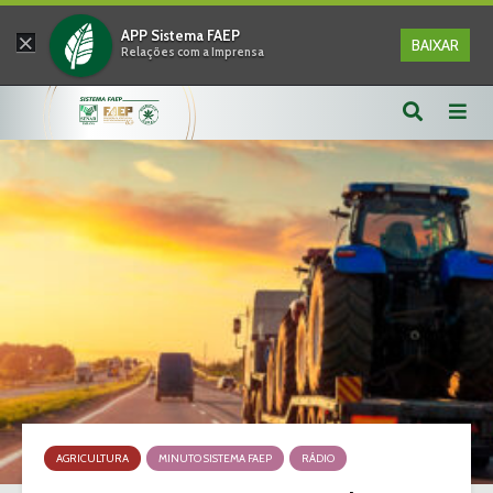
×
APP Sistema FAEP
BAIXAR
Relações com a Imprensa
AGRICULTURA
MINUTO SISTEMA FAEP
RÁDIO