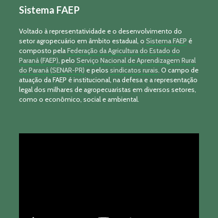
Sistema FAEP
Voltado à representatividade e o desenvolvimento do
setor agropecuário em âmbito estadual, o
Sistema FAEP
é
composto pela
Federação da Agricultura do Estado do
Paraná (FAEP)
, pelo
Serviço Nacional de Aprendizagem Rural
do Paraná (SENAR-PR)
e pelos
sindicatos rurais
. O campo de
atuação da FAEP é institucional, na defesa e a representação
legal dos milhares de agropecuaristas em diversos setores,
como o econômico, social e ambiental.
Tocador
de
vídeo