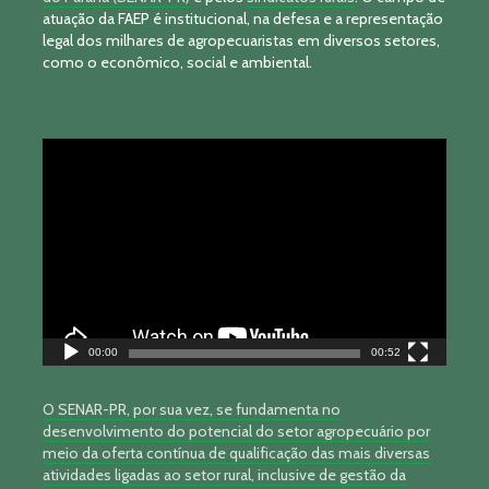
atuação da FAEP é institucional, na defesa e a representação
legal dos milhares de agropecuaristas em diversos setores,
como o econômico, social e ambiental.
Tocador
de
vídeo
00:00
00:52
O SENAR-PR, por sua vez, se fundamenta no
desenvolvimento do potencial do setor agropecuário por
meio da oferta contínua de qualificação das mais diversas
atividades ligadas ao setor rural, inclusive de gestão da