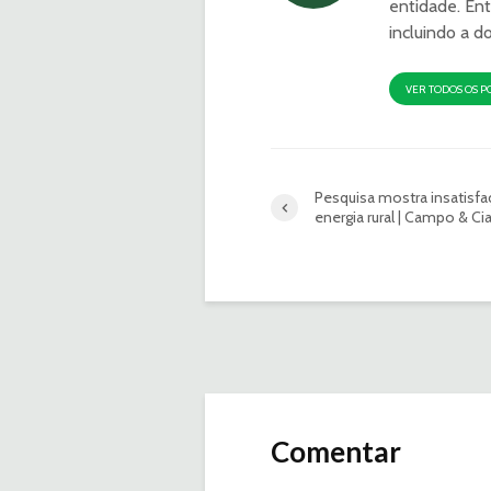
entidade. Ent
incluindo a d
VER TODOS OS P
Pesquisa mostra insatisf
energia rural | Campo & Ci
Comentar